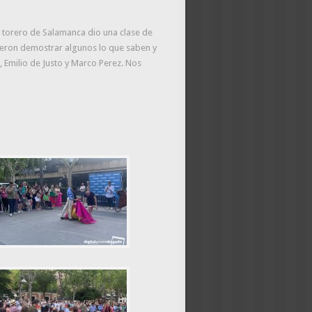
l torero de Salamanca dio una clase de
ieron demostrar algunos lo que saben y
a, Emilio de Justo y Marco Perez. Nos