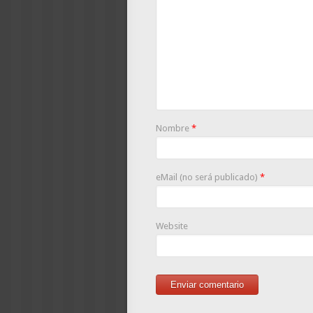
Nombre
*
eMail (no será publicado)
*
Website