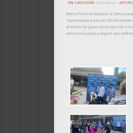
SIN CATEGORÍA
publicado por
ARTUR
Marco Perez se desplazo a Zamora para 
Tauromaquia a mas de 200 aficionados 
al menos las ganas de torear y ver a los
vemos en la plaza y seguro que saldre