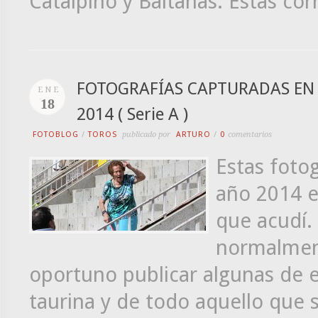
Catalpino y Baltanas. Estas co
FOTOGRAFÍAS CAPTURADAS EN L
ENE
18
2014 ( Serie A )
FOTOBLOG
/
TOROS
publicado por
ARTURO
/
0
comentarios
Estas fotog
año 2014 en
que acudí.
normalment
oportuno publicar algunas de el
taurina y de todo aquello que 