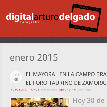
enero 2015
EL MAYORAL EN LA CAMPO BR
ENE
30
EL FORO TAURINO DE ZAMORA.
FOTOBLOG
/
TOROS
publicado por
ARTURO
/
0
comentarios
Hoy 30 de 