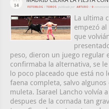
MADRID CIERRA LA FIESTA CO
OCT
14
FOTOBLOG
/
TOROS
publicado por
ARTURO
/
0
comentario
La ultima 
empezó al 
que volviá
presentado
peso, dieron un juego regular e
confirmaba la alternativa, se l
lo poco placeado que está no le
faena completa, salvo algunos 
muleta. Isarael Lancho volvía 
despues de la cornada tan gra