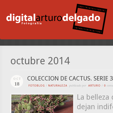
octubre 2014
COLECCION DE CACTUS. SERIE 3
OCT
18
FOTOBLOG
/
NATURALEZA
publicado por
ARTURO
/
0
come
La belleza 
dejan indi