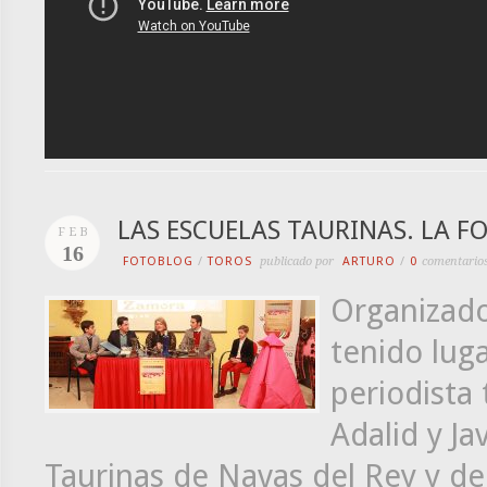
LAS ESCUELAS TAURINAS. LA F
FEB
16
FOTOBLOG
/
TOROS
publicado por
ARTURO
/
0
comentario
Organizado
tenido lug
periodista
Adalid y Ja
Taurinas de Navas del Rey y d