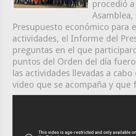
procedió a 
Asamblea, 
Presupuesto económico para e
actividades, el Informe del Pr
preguntas en el que participaro
puntos del Orden del día fuer
las actividades llevadas a cabo
video que se acompaña y que f