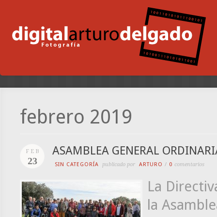
febrero 2019
ASAMBLEA GENERAL ORDINARI
FEB
23
SIN CATEGORÍA
publicado por
ARTURO
/
0
comentarios
La Directiv
la Asamble