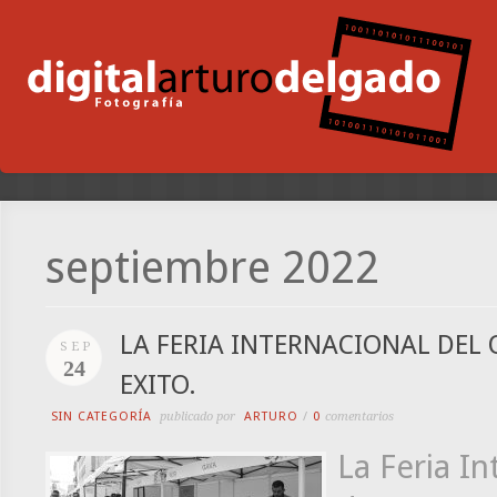
septiembre 2022
LA FERIA INTERNACIONAL DEL 
SEP
24
EXITO.
SIN CATEGORÍA
publicado por
ARTURO
/
0
comentarios
La Feria In