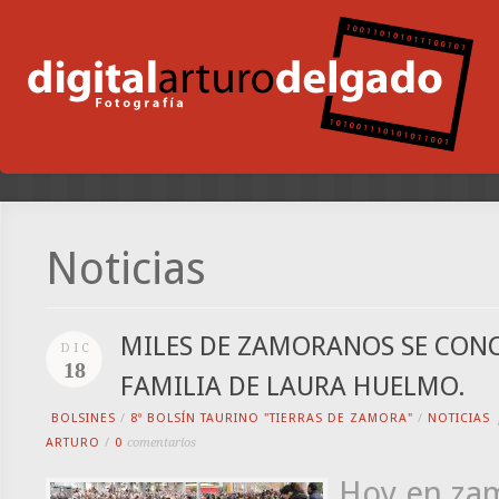
Noticias
MILES DE ZAMORANOS SE CON
DIC
18
FAMILIA DE LAURA HUELMO.
BOLSINES
/
8º BOLSÍN TAURINO "TIERRAS DE ZAMORA"
/
NOTICIAS
ARTURO
/
0
comentarios
Hoy en zam