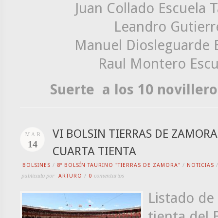
Juan Collado Escuela 
Leandro Gutierre
Manuel Diosleguarde 
Raul Montero Escu
Suerte a los 10 noviller
VI BOLSIN TIERRAS DE ZAMORA
MAR
14
CUARTA TIENTA
BOLSINES
/
8º BOLSÍN TAURINO "TIERRAS DE ZAMORA"
/
NOTICIAS
publicado por
ARTURO
/
0
comentarios
Listado de 
tienta del 