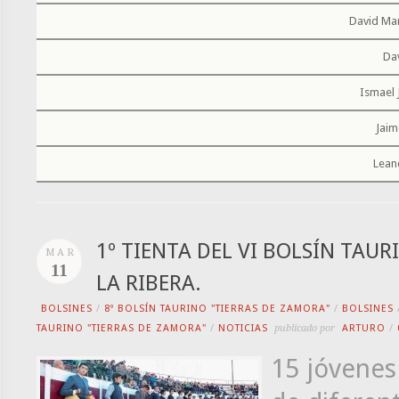
David Mar
Da
Ismael 
Jaim
Lean
1º TIENTA DEL VI BOLSÍN TAU
MAR
11
LA RIBERA.
BOLSINES
/
8º BOLSÍN TAURINO "TIERRAS DE ZAMORA"
/
BOLSINES
TAURINO "TIERRAS DE ZAMORA"
/
NOTICIAS
publicado por
ARTURO
/
15 jóvenes