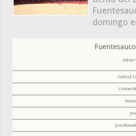
Fuentesauc
domingo en
Fuentesauco
Adrian 
Carlos.E C
Cristian M
Hector
Jos
Jose Manuel