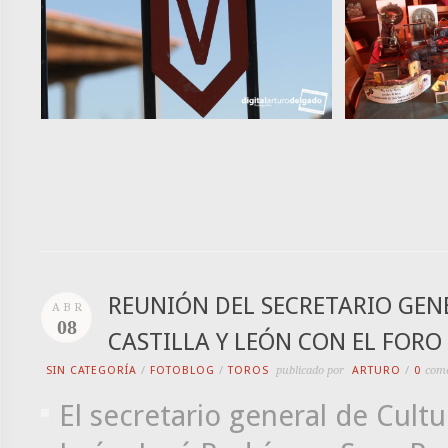
REUNIÓN DEL SECRETARIO GENE
ABR
08
CASTILLA Y LEÓN CON EL FOR
SIN CATEGORÍA
/
FOTOBLOG
/
TOROS
publicado por
ARTURO
/
0
come
El secretario general de Cultu