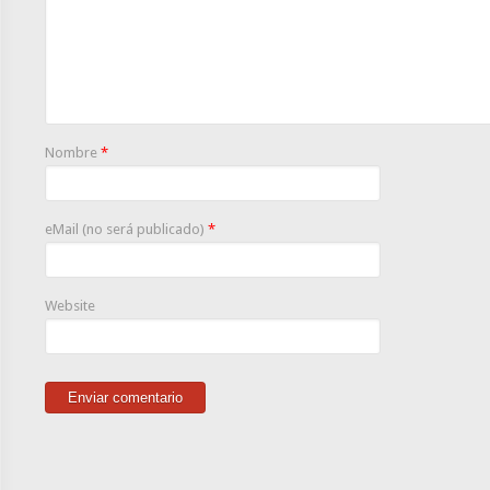
Nombre
*
eMail (no será publicado)
*
Website