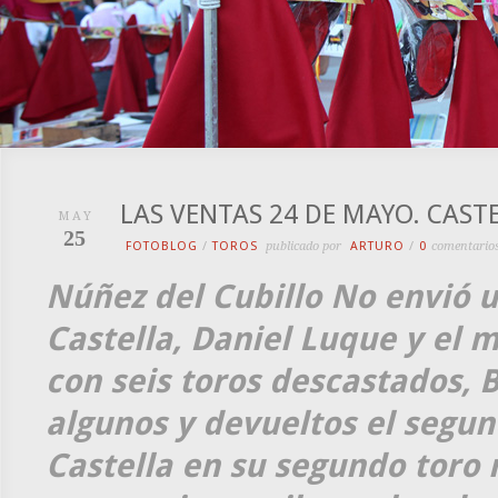
LAS VENTAS 24 DE MAYO. CAST
MAY
25
FOTOBLOG
/
TOROS
publicado por
ARTURO
/
0
comentario
Núñez del Cubillo No envió 
Castella, Daniel Luque y el m
con seis toros descastados,
algunos y devueltos el segund
Castella en su segundo toro 