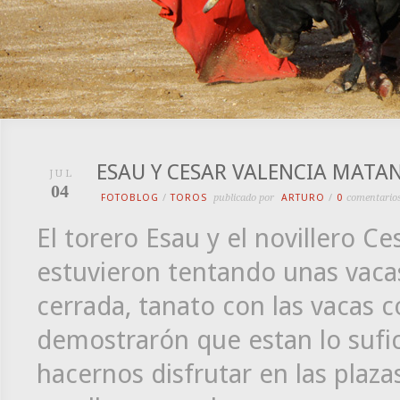
ESAU Y CESAR VALENCIA MATA
JUL
04
FOTOBLOG
/
TOROS
publicado por
ARTURO
/
0
comentario
El torero Esau y el novillero Ce
estuvieron tentando unas vaca
cerrada, tanato con las vacas c
demostrarón que estan lo suf
hacernos disfrutar en las plaza