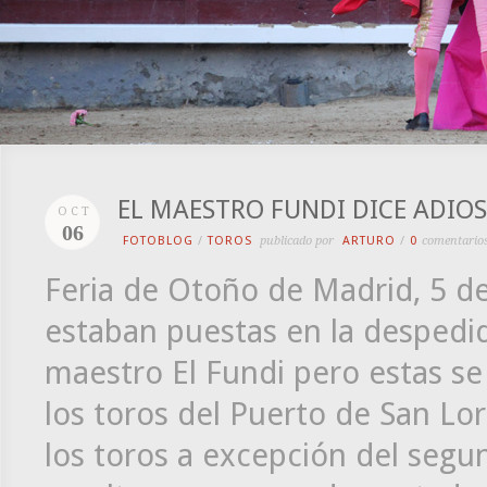
EL MAESTRO FUNDI DICE ADIO
OCT
06
FOTOBLOG
/
TOROS
publicado por
ARTURO
/
0
comentario
Feria de Otoño de Madrid, 5 de
estaban puestas en la despedid
maestro El Fundi pero estas s
los toros del Puerto de San Lor
los toros a excepción del seg