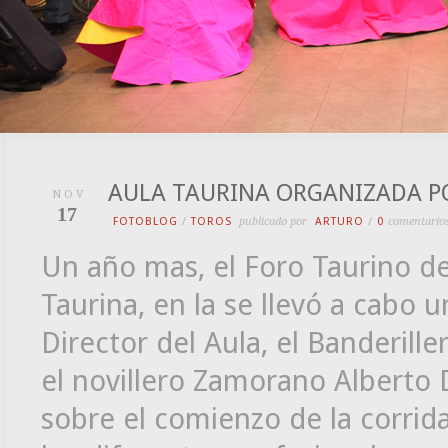
AULA TAURINA ORGANIZADA P
NOV
17
FOTOBLOG
/
TOROS
publicado por
ARTURO
/
0
comentario
Un año mas, el Foro Taurino d
Taurina, en la se llevó a cabo 
Director del Aula, el Banderill
el novillero Zamorano Alberto 
sobre el comienzo de la corrida