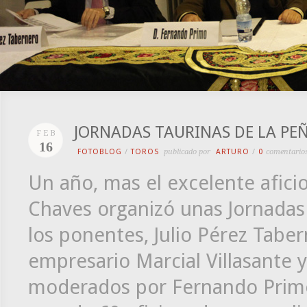
JORNADAS TAURINAS DE LA PEÑ
FEB
16
FOTOBLOG
/
TOROS
publicado por
ARTURO
/
0
comentario
Un año, mas el excelente afici
Chaves organizó unas Jornadas
los ponentes, Julio Pérez Taber
empresario Marcial Villasante 
moderados por Fernando Primo. 