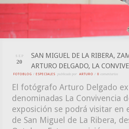
SAN MIGUEL DE LA RIBERA, ZA
SEP
20
ARTURO DELGADO, LA CONVIVE
FOTOBLOG
/
ESPECIALES
publicado por
ARTURO
/
0
comentarios
El fotógrafo Arturo Delgado e
denominadas La Convivencia del
exposición se podrá visitar en
de San Miguel de La Ribera, de