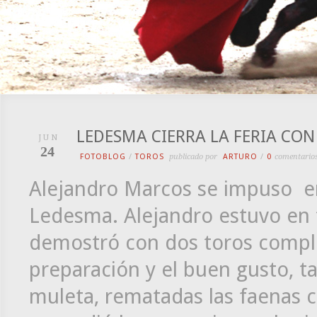
LEDESMA CIERRA LA FERIA CO
JUN
24
FOTOBLOG
/
TOROS
publicado por
ARTURO
/
0
comentario
Alejandro Marcos se impuso en 
Ledesma. Alejandro estuvo en to
demostró con dos toros compl
preparación y el buen gusto, t
muleta, rematadas las faenas c