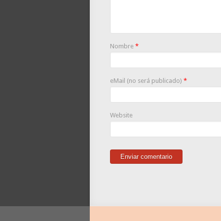
Nombre
*
eMail (no será publicado)
*
Website