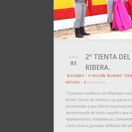
2º TIENTA DEL
ABR
03
RIBERA.
BOLSINES
/
5º BOLSÍN TAURINO "TI
ARTURO
/
0
comentarios
15 jóvenes novilleros de diferentes ciu
Bolsín Tierras de Zamora. Las ganas y l
presentadas y que dieron muy buen jueg
desinteresada de todos aquellos que han
Ayuntamientos, Ambulancias, Sanieventos
Carlos Ochoa ganador delBolsín del año