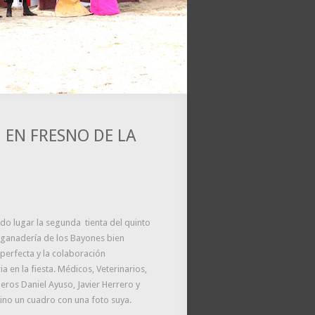
. EN FRESNO DE LA
ido lugar la segunda tienta del quinto
s ganadería de los Bayones bien
perfecta y la colaboración
 en la fiesta. Médicos, Veterinarios,
leros Daniel Ayuso, Javier Herrero y
ino un cuadro con una foto suya.