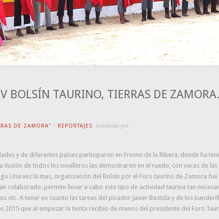
 V BOLSÍN TAURINO, TIERRAS DE ZAMORA
ERRAS DE ZAMORA"
/
REPORTAJES
publicado por
dades y de diferentes países participaron en Fresno de la Ribera, donde ha ten
a ilusión de todos los novilleros las demostraron en el ruedo, con vacas de la
o Una vez la mas, organización del Bolsín por el Foro taurino de Zamora fue 
 colaborado. permite llevar a cabo este tipo de actividad taurina tan necesaria
 etc. A tener en cuanto las tareas del picador Javier Bastida y de los banderil
 2015 que al empezar la tienta recibio de manos del presidente del Foro Taur