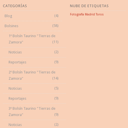
CATEGORÍAS
NUBE DE ETIQUETAS
Fotografía
Madrid
Toros
(4)
Blog
(58)
Bolsines
1º Bolsín Taurino "Tierras de
(11)
Zamora"
(2)
Noticias
(9)
Reportajes
2º Bolsín Taurino "Tierras de
(14)
Zamora"
(5)
Noticias
(9)
Reportajes
3º Bolsín Taurino "Tierras de
(9)
Zamora"
(2)
Noticias