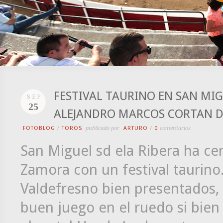
FESTIVAL TAURINO EN SAN MIGU
SEP
25
ALEJANDRO MARCOS CORTAN D
FOTOBLOG
/
TOROS
publicado por
ARTURO
/
0
comentarios
San Miguel sd ela Ribera ha ce
Zamora con un festival taurino.
Valdefresno bien presentados,
buen juego en el ruedo si bien