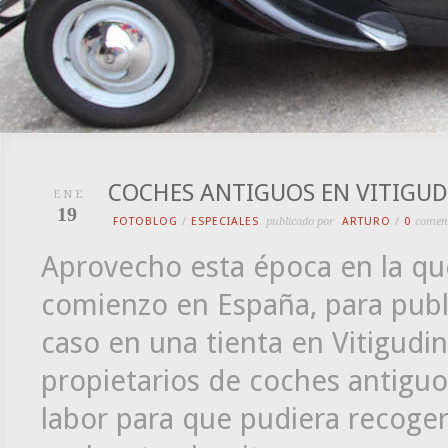
COCHES ANTIGUOS EN VITIGUD
ENE
19
FOTOBLOG
/
ESPECIALES
publicado por
ARTURO
/
0
comen
Aprovecho esta época en la que
comienzo en España, para publ
caso en una tienta en Vitigudin
propietarios de coches antigu
labor para que pudiera recoger