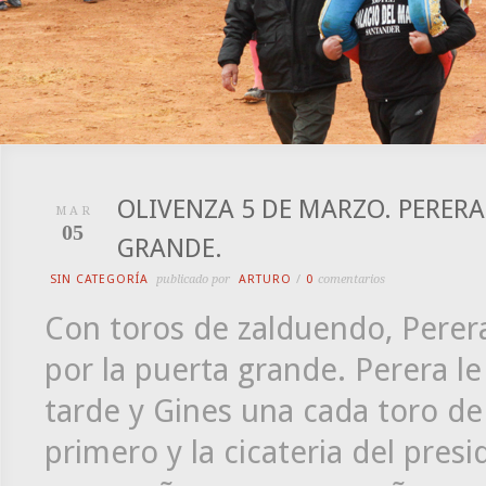
OLIVENZA 5 DE MARZO. PERER
MAR
05
GRANDE.
SIN CATEGORÍA
publicado por
ARTURO
/
0
comentarios
Con toros de zalduendo, Perer
por la puerta grande. Perera le 
tarde y Gines una cada toro de s
primero y la cicateria del presi