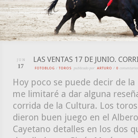
LAS VENTAS 17 DE JUNIO. CORR
JUN
17
FOTOBLOG
/
TOROS
publicado por
ARTURO
/
0
comentario
Hoy poco se puede decir de la 
me limitaré a dar alguna reseña
corrida de la Cultura. Los toro
dieron buen juego en el Albero
Cayetano detalles en los dos qu