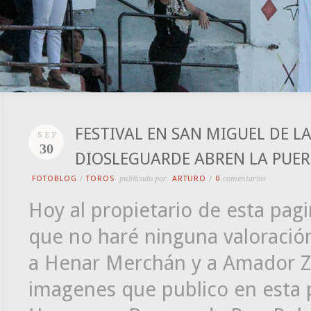
FESTIVAL EN SAN MIGUEL DE L
SEP
30
DIOSLEGUARDE ABREN LA PUER
FOTOBLOG
/
TOROS
publicado por
ARTURO
/
0
comentarios
Hoy al propietario de esta pagin
que no haré ninguna valoración
a Henar Merchán y a Amador Za
imagenes que publico en esta pa