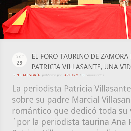
EL FORO TAURINO DE ZAMORA 
OCT
29
PATRICIA VILLASANTE, UNA VI
SIN CATEGORÍA
publicado por
ARTURO
/
0
comentarios
La periodista Patricia Villasan
sobre su padre Marcial Villas
romántico que dedicó toda su v
`por la periodista taurina Ana