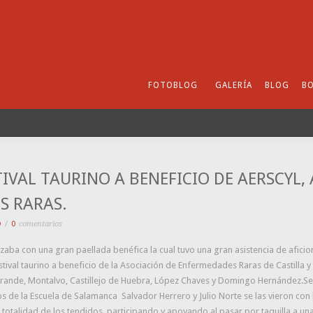
FOTOBLOG
GALERÍA
BLOG
BO
TIVAL TAURINO A BENEFICIO DE AERSCYL,
S RARAS.
O
/
0
comentarios
ba con una gran paellada benéfica la cual tuvo una gran asistencia de aficio
stival taurino a beneficio de la Asociación de Enfermedades Raras de Castilla y L
ande, Montalvo, Castillejo de Huebra, López Chaves y Domingo Hernández.Ser
 de la Escuela de Salamanca Salvador Herrero y Julio Norte se las vieron con l
a totalidad de los tendidos, participando y apoyando al pasar por taquilla a u