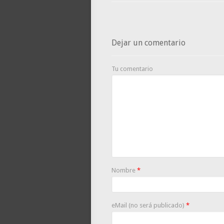
Dejar un comentario
Tu comentario
Nombre
*
eMail (no será publicado)
*