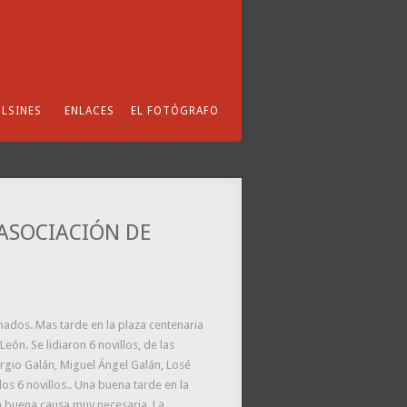
LSINES
ENLACES
EL FOTÓGRAFO
 ASOCIACIÓN DE
nados. Mas tarde en la plaza centenaria
eón. Se lidiaron 6 novillos, de las
gio Galán, Miguel Ángel Galán, Losé
os 6 novillos.. Una buena tarde en la
na buena causa muy necesaria. La