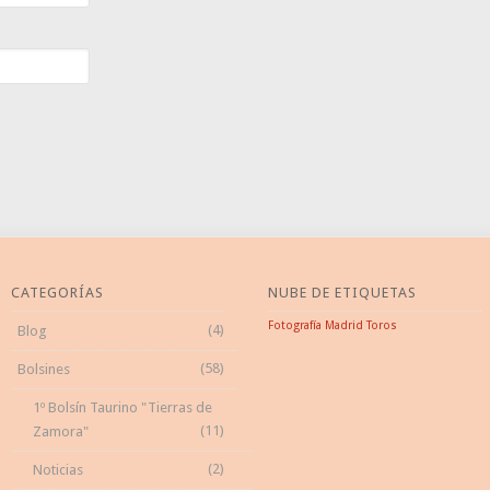
CATEGORÍAS
NUBE DE ETIQUETAS
Fotografía
Madrid
Toros
(4)
Blog
(58)
Bolsines
1º Bolsín Taurino "Tierras de
(11)
Zamora"
(2)
Noticias