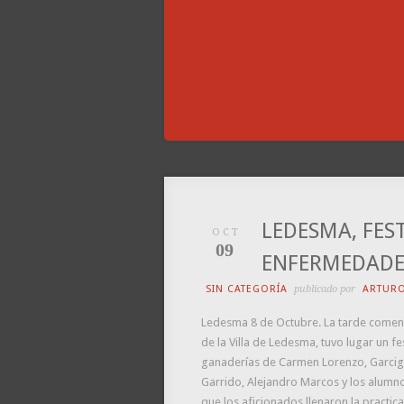
LEDESMA, FES
OCT
09
ENFERMEDADE
SIN CATEGORÍA
publicado por
ARTUR
Ledesma 8 de Octubre. La tarde comenza
de la Villa de Ledesma, tuvo lugar un fe
ganaderías de Carmen Lorenzo, Garcigr
Garrido, Alejandro Marcos y los alumnos
que los aficionados llenaron la practic