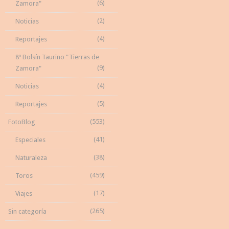
(6)
Zamora"
(2)
Noticias
(4)
Reportajes
8º Bolsín Taurino "Tierras de
(9)
Zamora"
(4)
Noticias
(5)
Reportajes
(553)
FotoBlog
(41)
Especiales
(38)
Naturaleza
(459)
Toros
(17)
Viajes
(265)
Sin categoría