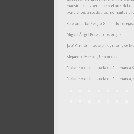
maestria, la experiencia y el arte del
pendientes en todos los momentos a lo
El rejoneador Sergio Galán, dos orejas.
Miguel Ángel Perera, dos orejas.
José Garrido, dos orejas y rabo y se le d
Alejandro Marcos, Una oreja.
El alumno de la escuela de Salamanca S
El alumno de la escuela de Salamanca, do