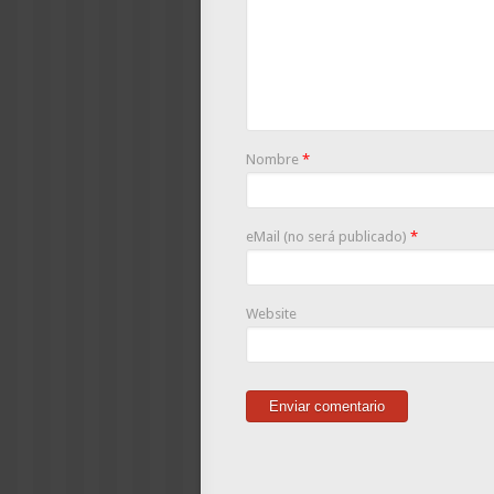
Nombre
*
eMail (no será publicado)
*
Website