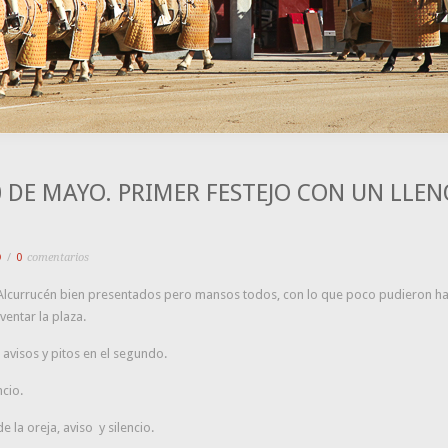
0 DE MAYO. PRIMER FESTEJO CON UN LLEN
O
/
0
comentarios
e Alcurrucén bien presentados pero mansos todos, con lo que poco pudieron hac
ventar la plaza.
avisos y pitos en el segundo.
cio.
la oreja, aviso y silencio.