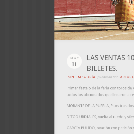
LAS VENTAS 1
MAY
11
BILLETES.
SIN CATEGORÍA
publicado por
ARTUR
Primer festejo de la feria con toros d
todos los aficionados que llenaron a re
MORANTE DE LA PUEBLA, Pitos tras dos 
DIEGO URDIALES, vuelta al ruedo y silen
GARCIA PULIDO, ovación con petición de 