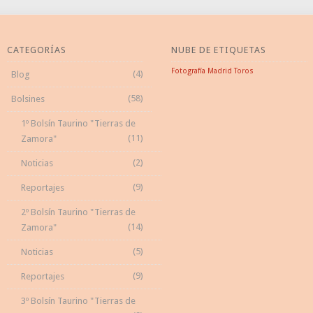
CATEGORÍAS
NUBE DE ETIQUETAS
Fotografía
Madrid
Toros
(4)
Blog
(58)
Bolsines
1º Bolsín Taurino "Tierras de
(11)
Zamora"
(2)
Noticias
(9)
Reportajes
2º Bolsín Taurino "Tierras de
(14)
Zamora"
(5)
Noticias
(9)
Reportajes
3º Bolsín Taurino "Tierras de