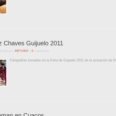
 Chaves Guijuelo 2011
licado por
comentarios
ARTURO
/
0
Fotografías tomadas en la Feria de Guijuelo 2011 de la actuación de
eman en Cuacos