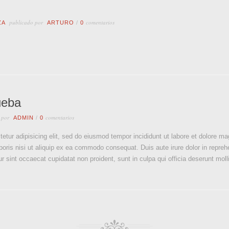
publicado por
comentarios
ZA
ARTURO
/
0
ueba
 por
comentarios
ADMIN
/
0
etur adipisicing elit, sed do eiusmod tempor incididunt ut labore et dolore 
boris nisi ut aliquip ex ea commodo consequat. Duis aute irure dolor in reprehe
ur sint occaecat cupidatat non proident, sunt in culpa qui officia deserunt moll