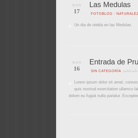
Las Medulas
NOV
17
FOTOBLOG
/
NATURALE
Un dia de niebla en las Medulas
Entrada de Pr
NOV
16
publicado
SIN CATEGORÍA
Lorem ipsum dolor sit amet, consect
quis nostrud exercitation ullamco la
dolore eu fugiat nulla pariatur. Excepte