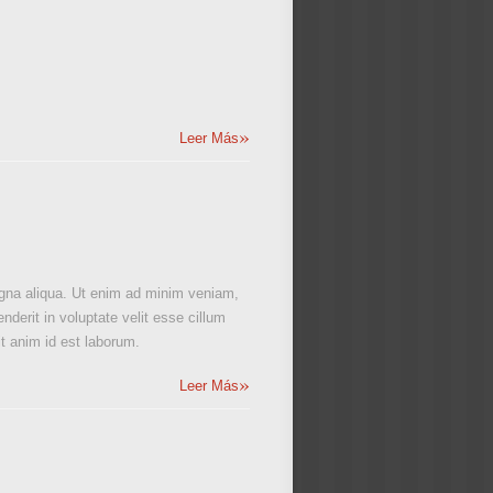
»
Leer Más
magna aliqua. Ut enim ad minim veniam,
nderit in voluptate velit esse cillum
it anim id est laborum.
»
Leer Más