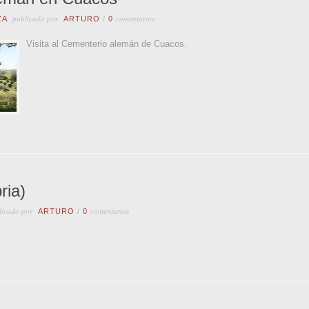
publicado por
comentarios
ZA
ARTURO
/
0
Visita al Cementerio alemán de Cuacos.
ria)
icado por
comentarios
ARTURO
/
0