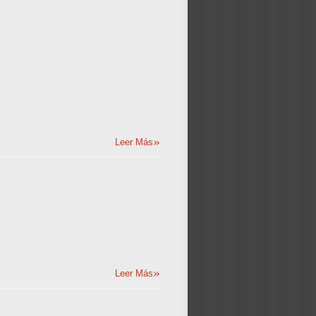
»
Leer Más
»
Leer Más