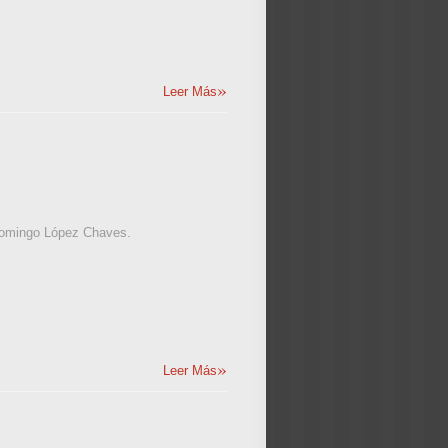
»
Leer Más
 Domingo López Chaves.
»
Leer Más