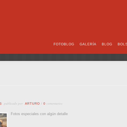
FOTOBLOG
GALERÍA
BLOG
BOL
publicado por
comentarios
S
ARTURO
/
0
Fotos especiales con algún detalle