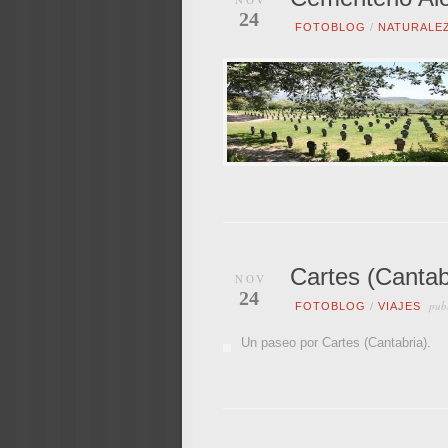
24
FOTOBLOG
/
NATURALE
Cartes (Cantab
NOV
24
publ
FOTOBLOG
/
VIAJES
Un paseo por Cartes (Cantabria).