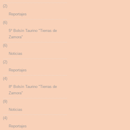
(2)
Reportajes
(6)
5º Bolsín Taurino "Tierras de
Zamora"
(6)
Noticias
(2)
Reportajes
(4)
8º Bolsín Taurino "Tierras de
Zamora"
(9)
Noticias
(4)
Reportajes