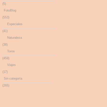
(5)
FotoBlog
(553)
Especiales
(41)
Naturaleza
(38)
Toros
(459)
Viajes
(17)
Sin categoría
(265)