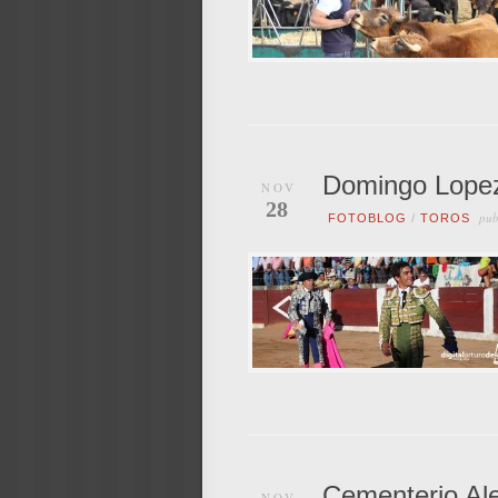
Domingo Lopez
NOV
28
pub
FOTOBLOG
/
TOROS
Cementerio Al
NOV