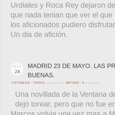
Urdiales y Roca Rey dejaron de
que nada tenian que ver el que 
los aficionados pudiero disfruta
Un dia de afición.
MADRID 23 DE MAYO. LAS P
MAY
24
BUENAS.
publicado por
comentarios
FOTOBLOG
/
TOROS
ARTURO
/
0
Una novillada de la Ventana d
dejó torear, pero que no fue en
Marcos volvia una vez mas a Ma