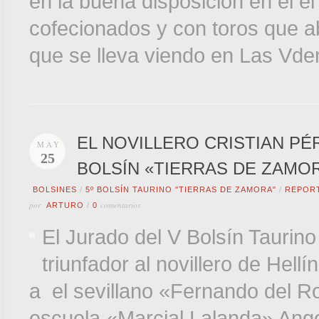
en la buena disposición en el el
cofecionados y con toros que ab
que se lleva viendo en Las Vde
EL NOVILLERO CRISTIAN P
MAY
25
BOLSÍN «TIERRAS DE ZAMO
BOLSINES
/
5º BOLSÍN TAURINO "TIERRAS DE ZAMORA"
/
REPOR
por
comentarios
ARTURO
/
0
El Jurado del V Bolsín Taurin
triunfador al novillero de Hellí
a el
sevillano
«Fernando del
Ro
escuela
«
Marcial
Lalanda
» Ang