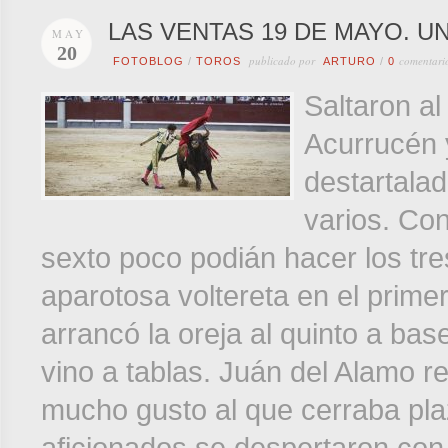
LAS VENTAS 19 DE MAYO. U
MAY
20
publicado por
comentari
FOTOBLOG
/
TOROS
ARTURO
/
0
Saltaron al
Acurrucén 
destartala
varios. Con
sexto poco podián hacer los tre
aparotosa voltereta en el prime
arrancó la oreja al quinto a ba
vino a tablas. Juán del Alamo re
mucho gusto al que cerraba pla