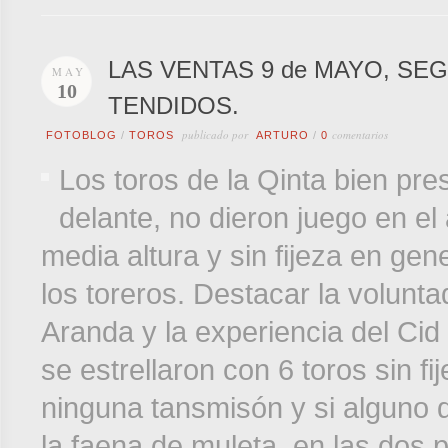
LAS VENTAS 9 de MAYO, SE
MAY
10
TENDIDOS.
publicado por
comentarios
FOTOBLOG
/
TOROS
ARTURO
/
0
Los toros de la Qinta bien pr
delante, no dieron juego en e
media altura y sin fijeza en gene
los toreros. Destacar la volunt
Aranda y la experiencia del Cid 
se estrellaron con 6 toros sin f
ninguna tansmisón y si alguno d
la faena de muleta, en las dos 