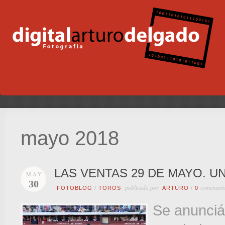
mayo 2018
LAS VENTAS 29 DE MAYO. U
MAY
30
publicado por
comentari
FOTOBLOG
/
TOROS
ARTURO
/
0
Se anunciáb