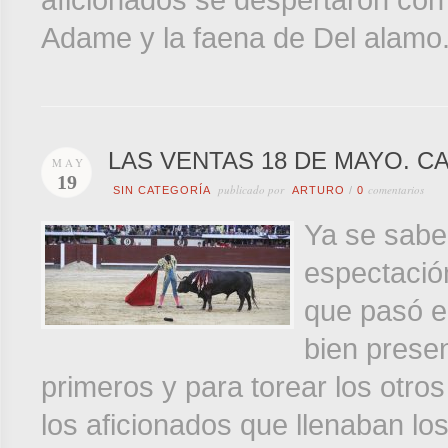
aficionados se despertaron con l
Adame y la faena de Del alamo
LAS VENTAS 18 DE MAYO. CA
MAY
19
publicado por
comentarios
SIN CATEGORÍA
ARTURO
/
0
Ya se sabe
espectación
que pasó e
bien presen
primeros y para torear los otros 
los aficionados que llenaban los