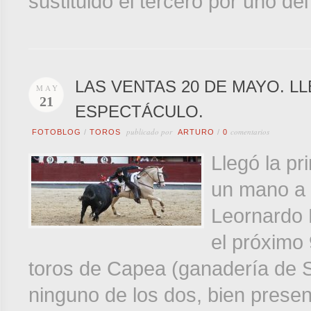
sustituido el tercero por uno d
LAS VENTAS 20 DE MAYO. L
MAY
21
ESPECTÁCULO.
publicado por
comentarios
FOTOBLOG
/
TOROS
ARTURO
/
0
Llegó la pr
un mano a 
Leornardo 
el próximo
toros de Capea (ganadería de Sa
ninguno de los dos, bien prese