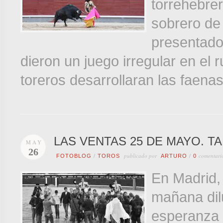
torrehebrer
sobrero de 
presentado
dieron un juego irregular en el 
toreros desarrollaran las faen
LAS VENTAS 25 DE MAYO. TA
MAY
26
publicado por
comentari
FOTOBLOG
/
TOROS
ARTURO
/
0
En Madrid,
mañana dilu
esperanza d