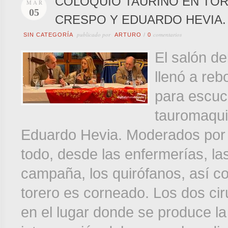
COLOQUIO TAURINO EN TOR
MAR
05
CRESPO Y EDUARDO HEVIA.
publicado por
comentarios
SIN CATEGORÍA
ARTURO
/
0
El salón de
llenó a reb
para escuc
tauromaqui
Eduardo Hevia. Moderados por l
todo, desde las enfermerías, la
campaña, los quirófanos, así c
torero es corneado. Los dos ci
en el lugar donde se produce la