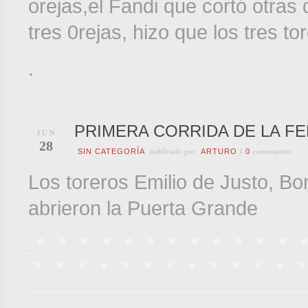
orejas,el Fandi que cortó otras
tres 0rejas, hizo que los tres t
.
PRIMERA CORRIDA DE LA FE
JUN
28
publicado por
comentarios
SIN CATEGORÍA
ARTURO
/
0
Los toreros Emilio de Justo, B
abrieron la Puerta Grande
.