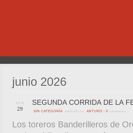
junio 2026
SEGUNDA CORRIDA DE LA FE
JUN
29
publicado por
comentarios
SIN CATEGORÍA
ARTURO
/
0
Los toreros Banderilleros de Or