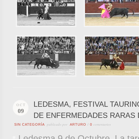
LEDESMA, FESTIVAL TAURIN
OCT
09
DE ENFERMEDADES RARAS D
publicado por
comentarios
SIN CATEGORÍA
ARTURO
/
0
Ledesma 9 de Octubre. La ta