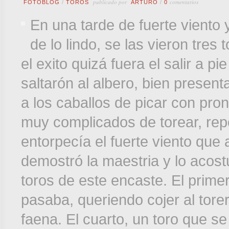
publicado por
comentarios
FOTOBLOG
/
TOROS
ARTURO
/
0
En una tarde de fuerte viento 
de lo lindo, se las vieron tres 
el exito quizá fuera el salir a pi
saltarón al albero, bien presen
a los caballos de picar con pro
muy complicados de torear, re
entorpecía el fuerte viento que
demostró la maestria y lo acos
toros de este encaste. El prime
pasaba, queriendo cojer al tore
faena. El cuarto, un toro que se