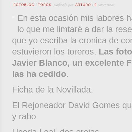
publicado por
comentarios
FOTOBLOG
/
TOROS
ARTURO
/
0
En esta ocasión mis labores han
lo que me limtaré a dar la res
que yo escriba la cronica de co
estuvieron los toreros.
Las fot
Javier Blanco, un excelente
las ha cedido.
Ficha de la Novillada.
El Rejoneador David Gomes que 
y rabo
Uceda Leal, dos orejas