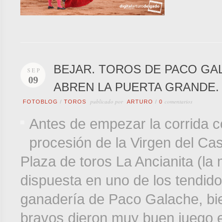
BEJAR. TOROS DE PACO GA
SEP
09
ABREN LA PUERTA GRANDE.
publicado por
comentarios
FOTOBLOG
/
TOROS
ARTURO
/
0
Antes de empezar la corrida c
procesión de la Virgen del Cas
Plaza de toros La Ancianita (l
dispuesta en uno de los tendidos
ganadería de Paco Galache, bi
bravos dieron muy buen juego en