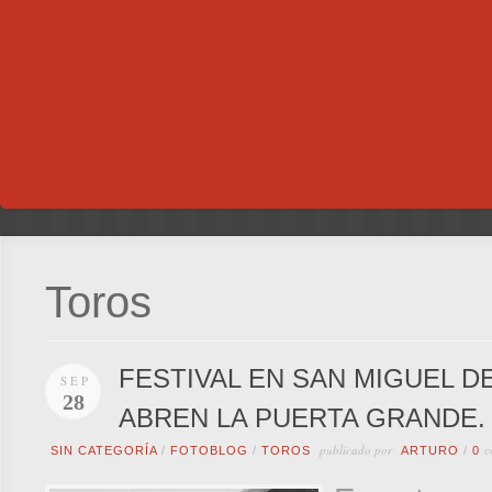
Toros
FESTIVAL EN SAN MIGUEL D
SEP
28
ABREN LA PUERTA GRANDE.
publicado por
c
SIN CATEGORÍA
/
FOTOBLOG
/
TOROS
ARTURO
/
0