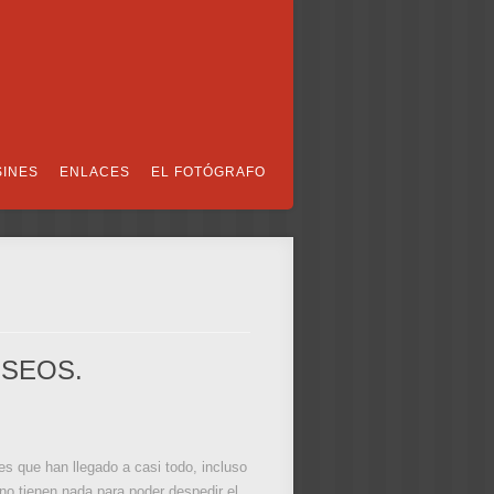
SINES
ENLACES
EL FOTÓGRAFO
ESEOS.
s que han llegado a casi todo, incluso
no tienen nada para poder despedir el