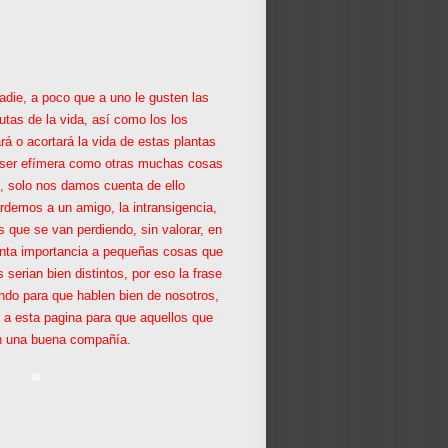
nadie, a poco que a uno le gusten las
utas de la vida, así como los los
á o acortará la vida de estas plantas
de ser efímera como otras muchas cosas
, solo nos damos cuenta de ello
rdemos a un amigo, la intransigencia,
s que se van perdiendo, sin valorar, en
anta importancia a pequeñas cosas que
erian bien distintos, por eso la frase
do para que hablen bien de nosotros,
 a esta pagina para que aquellos que
con una buena compañía.