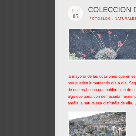
COLECCION D
DIC
05
FOTOBLOG
/
NATURALE
la mayoría de las ocasiones que en es
nos pueden ir marcando día a día. Seg
de que es bueno que hablen bien de u
algo que pasa con demasiada frecuenci
amáis la naturaleza disfrutéis de ella