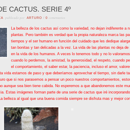
E CACTUS. SERIE 4º
publicado por
comentarios
ZA
ARTURO
/
0
La belleza de los cactus así como la variedad, no dejan indiferente a 
plantas. Pero también es verdad que la propia naturaleza marca las pa
tiempos y el ser humano en función del cuidado que les dedique alargar
tan bonitas y tan delicadas a la vez. La vida de las plantas no deja 
en la vida de los humanos. A veces lo tenemos todo y no lo valoramos
cuando lo perdemos, la amistad, la generosidad, el respeto, cuando pe
el comportamiento, el saber estar, la paciencia, incluso el amor, valore
ta vida estamos de paso y que deberíamos aprovechar el tiempo, sin darle t
uro que si nos parasemos a pensar un poco nuestros comportamientos, estos s
no aunque sea bien tiene cabida. No esperemos a que abandonemos este mun
a. Estas imágenes forman parte de una serie de cactus que iré incorporando
. La belleza al igual que una buena comida siempre se disfruta mas y mejor 