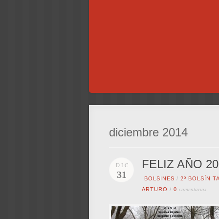
diciembre 2014
FELIZ AÑO 2
DIC
31
BOLSINES
/
2º BOLSÍN 
comentarios
ARTURO
/
0