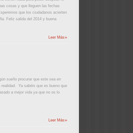
has cosas y que lleguen las fechas
Esperemos que los ciudadanos acierten
a. Feliz salida del 2014 y buena
»
Leer Más
lgún sueño procurar que este sea en
 realidad. Ya sabéis que es bueno que
asado a mejor vida ya que no os lo
»
Leer Más