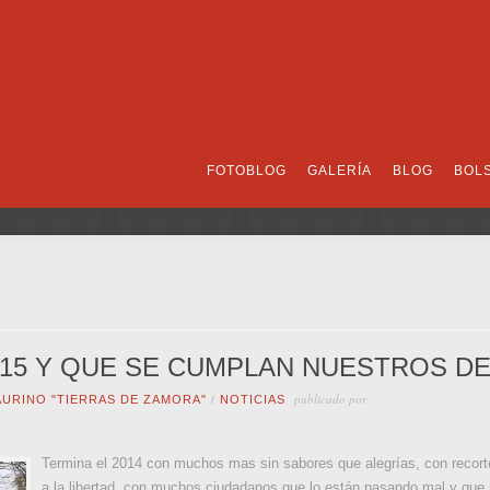
FOTOBLOG
GALERÍA
BLOG
BOL
015 Y QUE SE CUMPLAN NUESTROS D
publicado por
TAURINO "TIERRAS DE ZAMORA"
/
NOTICIAS
Termina el 2014 con muchos mas sin sabores que alegrías, con recorte
a la libertad, con muchos ciudadanos que lo están pasando mal y que 