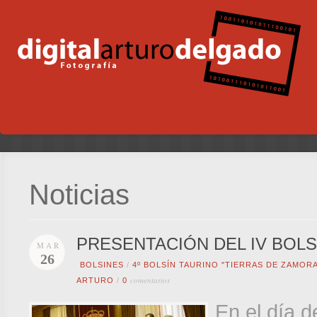
Noticias
PRESENTACIÓN DEL IV BOLS
MAR
26
BOLSINES
/
4º BOLSÍN TAURINO "TIERRAS DE ZAMORA
comentarios
ARTURO
/
0
En el día 