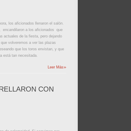
ra, los aficionados llenaron el salón.
o, encandilaron a los aficionados que
 actuales de la fiesta, pero dejando
y que volveremos a ver las plazas
 deseando que los toros envistan, y que
ta está tan necesitada.
»
Leer Más
TRELLARON CON