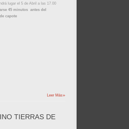
drá lugar el 5 de Abril a las 17.00
arse
45
minutos
antes del
de capote
»
Leer Más
RINO TIERRAS DE