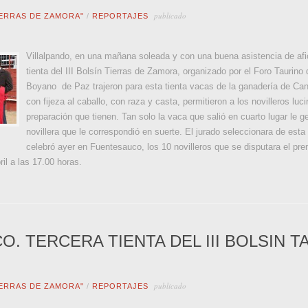
publicado
IERRAS DE ZAMORA"
/
REPORTAJES
Villalpando, en una mañana soleada y con una buena asistencia de afic
tienta del III Bolsín Tierras de Zamora, organizado por el Foro Taur
Boyano de Paz trajeron para esta tienta vacas de la ganadería de Ca
con fijeza al caballo, con raza y casta, permitieron a los novilleros lu
preparación que tienen. Tan solo la vaca que salió en cuarto lugar le g
novillera que le correspondió en suerte. El jurado seleccionara de esta 
celebró ayer en Fuentesauco, los 10 novilleros que se disputara el prem
ril a las 17.00 horas.
. TERCERA TIENTA DEL III BOLSIN T
publicado
IERRAS DE ZAMORA"
/
REPORTAJES