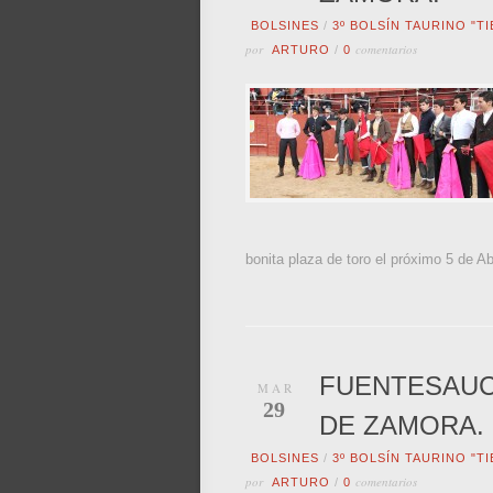
BOLSINES
/
3º BOLSÍN TAURINO "T
por
comentarios
ARTURO
/
0
bonita plaza de toro el próximo 5 de Ab
FUENTESAUCO
MAR
29
DE ZAMORA.
BOLSINES
/
3º BOLSÍN TAURINO "T
por
comentarios
ARTURO
/
0