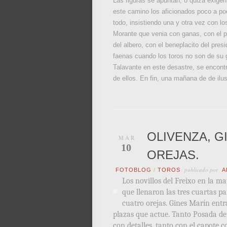
Las figuras se apuntan, o quiza exigen
este camino los aficionados poco a poc
todo, insistiendo una y otra vez con lo
Morante que venia con ganas, con el pr
del albero, con el beneplacito del pr
faenas cuando los toros no son de su g
Talavante en este desastre, se encont
de ellos. En fin, una mañana de de ilus
OLIVENZA, G
MAR
10
OREJAS.
publicado por
FOTOBLOG
/
TOROS
A
Los novillos del Freixo en la m
que llenaron las tres cuartas p
cuatro orejas. Gines Marín entr
plazas que actue. Tanto Posada de
con detalles, tanto con el capote 