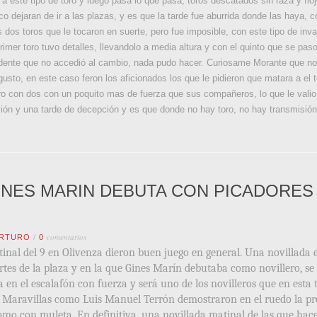
 a este tipo de toro y luego pasa lo que pasa, toros descatados sin raza y fl
o dejaran de ir a las plazas, y es que la tarde fue aburrida donde las haya
s dos toros que le tocaron en suerte, pero fue imposible, con este tipo de inv
imer toro tuvo detalles, llevandolo a media altura y con el quinto que se pas
esidente que no accedió al cambio, nada pudo hacer. Curiosame Morante que no
usto, en este caso feron los aficionados los que le pidieron que matara a el 
ro con dos con un poquito mas de fuerza que sus compañeros, lo que le valio
ión y una tarde de decepción y es que donde no hay toro, no hay transmisión y
INES MARIN DEBUTA CON PICADORES
comentarios
RTURO
/
0
atinal del 9 en Olivenza dieron buen juego en general. Una novillada 
artes de la plaza y en la que Gines Marín debutaba como novillero, s
a en el escalafón con fuerza y será uno de los novilleros que en est
 Maravillas como Luis Manuel Terrón demostraron en el ruedo la pre
como con muleta. En definitiva, una novillada matinal de las que hacen