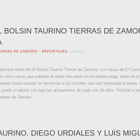
EL BOLSIN TAURINO TIERRAS DE ZAMO
A
publicado
IERRAS DE ZAMORA"
/
REPORTAJES
primera tienta del III Bolsin Taurino Tierras de Zamora, con vacas de El Carm
as cinco vacas que salieron al ruedo han dado un excelente juego, tanto en e
endo hasta cuando se devolvían a los corrales una vez terminada la tienta. L
l jurado a valorar con lupa las actuaciones de cada uno de ellos. Felicitar a to
taurino de Zamora.
URINO. DIEGO URDIALES Y LUIS MIG