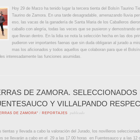
Hoy 29 de Marzo ha tenido lugar la tercera tienta del Bolsín Taurino T
Taurino de Zamora. En una tarde desagradable, amenazando lluvia p
eso, las vacas de la ganadería de Santa Maria de los Caballeros diero
caballo con alegría, todas las veces que se pusieron y demostrando en
que llevan dentro. En la lidia se nota la selección hecha en las dos pri
pudieron ver importantes faenas que sin duda obligaran al jurado a mi
mas los aficionados y todos aquellos que colaboran para que el Bolsí
 des interesadamente las funciones asumidas.
TIERRAS DE ZAMORA. SELECCIONADOS P
FUENTESAUCO Y VILLALPANDO RESPEC
publicado
IERRAS DE ZAMORA"
/
REPORTAJES
 tientas y llevada a cabo la valoración del Jurado, los novilleros seleccionad
es se llevarán a cabo en el 29 a las 17.00 horas en Fuentesauco y a las 12 