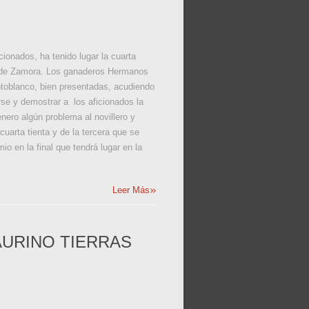
ionados, ha tenido lugar la cuarta
ino de Zamora. Los ganaderos Hermanos
ntoblanco, bien presentadas, acudiendo
cirse y demostrar a los aficionados la
enero algún problema al novillero y
cuarta tienta y de la tercera que se
io en la final que tendrá lugar en la
»
Leer Más
AURINO TIERRAS