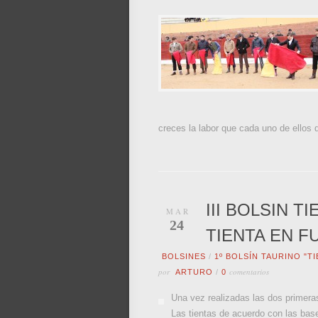
creces la labor que cada uno de ellos
III BOLSIN 
MAR
24
TIENTA EN 
BOLSINES
/
1º BOLSÍN TAURINO "T
por
comentarios
ARTURO
/
0
Una vez realizadas las dos primeras
Las tientas de acuerdo con las bas