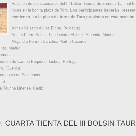
Relación de seleccionados del III Bolsín Tierras de Zamora. La final ten
horas en la bonita plaza de Toro.
Los
participantes
deberán
present
comienzo
en la plaza de
toros
de Toro
provistos
en
esta
ocasión
Adrian Velasco Avilés Elche. (Alicante)
Adrien Pierre Salenc Fundación «El Juli». Arganda. Madrid
Alejandro Fermín Sánchez Martín Cáceres.
into. Madrid
lamanca.
oureio de Campo Pequeno. Lisboa. Portugal
ro. (Cuenca)
romaquia de Salamanca.
la)
 Taurina Linense. Cádiz
. CUARTA TIENTA DEL III BOLSIN TAU