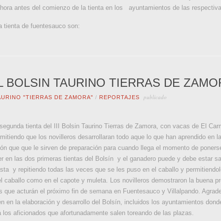
 hora antes del comienzo de la tienta en los ayuntamientos de las respectiva
a tienta de fuentesauco son:
EL BOLSIN TAURINO TIERRAS DE ZAM
publicado
TAURINO "TIERRAS DE ZAMORA"
/
REPORTAJES
 segunda tienta del III Bolsin Taurino Tierras de Zamora, con vacas de El C
mitiendo que los novilleros desarrollaran todo aque lo que han aprendido en 
alón que que le sirven de preparación para cuando llega el momento de ponerse
 en las dos primeras tientas del Bolsín y el ganadero puede y debe estar sa
ta y repitiendo todas las veces que se les puso en el caballo y permitiendoles
el caballo como en el capote y muleta. Los novilleros demostraron la buena pr
as que acturán el próximo fin de semana en Fuentesauco y Villalpando. Agrade
en en la elaboración y desarrollo del Bolsín, incluidos los ayuntamientos dond
 a los aficionados que afortunadamente salen toreando de las plazas.