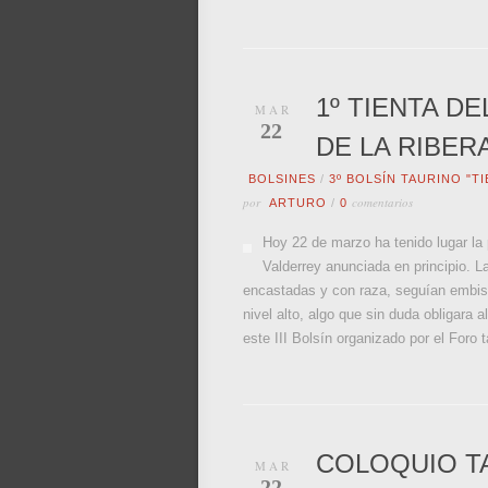
1º TIENTA D
MAR
22
DE LA RIBER
BOLSINES
/
3º BOLSÍN TAURINO "T
por
comentarios
ARTURO
/
0
Hoy 22 de marzo ha tenido lugar la 
Valderrey anunciada en principio. L
encastadas y con raza, seguían embisti
nivel alto, algo que sin duda obligara a
este III Bolsín organizado por el Foro 
COLOQUIO TA
MAR
22