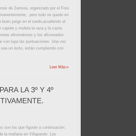
ierras de Zamora, organizado por el Foro
ermanentemente, pero todo se quedo en
n buen juego en el ruedo,acudiendo al
 capote y muleta la raza y la casta
meras eliminatorias y los aficionados
rar con lupa las puntuaciones. Una vez
n sea un éxito, están cumpliendo con
»
Leer Más
ARA LA 3º Y 4º
TIVAMENTE.
os son los que figuran a continuación.
de la mañana en Villapando. Los