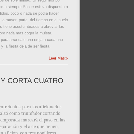
ojos de solemnidad. Si seguimos por
, como siempre Ponce estuvo dispuesto a
alidos, poco o nada se podía hacer.
o la mayor parte del tiempo en el suelo
s tiene acostumbrados a abreviar las
toro nada mas coger la muleta.
 para arrancale una oreja a cada uno
 la fiesta deja de ser fiesta.
»
Leer Más
 Y CORTA CUATRO
entretenida para los aficionados
e alzó como triunfador cortando
a temporada marcará el paso en las
paración y el arte que tienen,
 afición, con tres novilleros