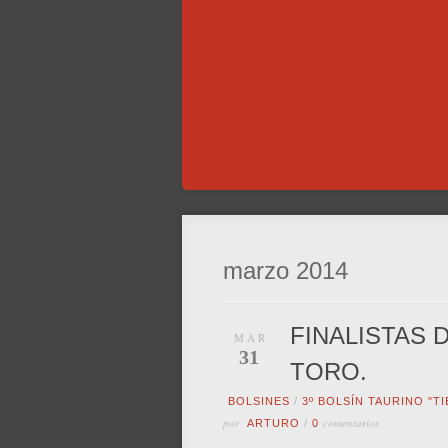
marzo 2014
FINALISTAS 
MAR
31
TORO.
BOLSINES
/
3º BOLSÍN TAURINO "T
por
comentarios
ARTURO
/
0