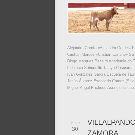
Alejandro García «Alejandro Gardel» P
Cristián Marcos «Cristián Canano» Sa
Diogo Marques Peseiro Academia do T
Indalecio Sahuquillo Talaya Casasimar
Iván González García Escuela de Tau
Jesús Álvarez Escobedo Camas (Sevil
Miguel Ángel Pacheco Asencio Escuela
VILLALPANDO
MAR
30
ZAMORA.