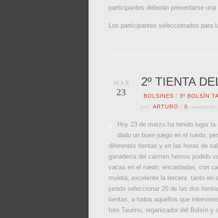
participantes deberán presentarse una
Los participantes seleccionados para l
2º TIENTA D
MAR
23
BOLSINES
/
3º BOLSÍN 
por
comentarios
ARTURO
/
0
Hoy 23 de marzo ha tenido lugar la
dado un buen juego en el ruedo, per
diferentes tientas y en las horas de s
ganadería del carmen hemos podido ver
vacas en el ruedo, encastadas, con cas
muleta, excelente la tercera tanto en 
jurado seleccionar 20 de las dos tient
tientas, a todos aquellos que intervien
foro Taurino, organizador del Bolsín y