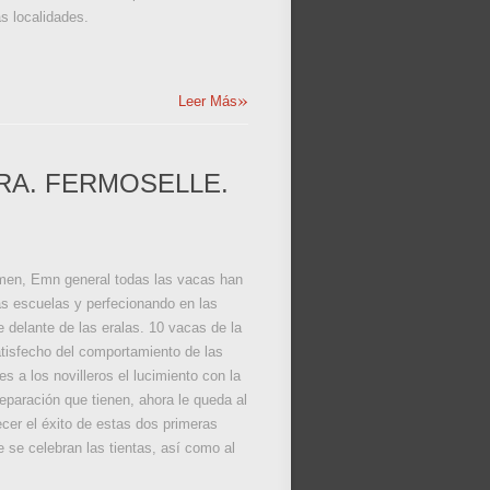
s localidades.
»
Leer Más
ORA. FERMOSELLE.
armen, Emn general todas las vacas han
las escuelas y perfecionando en las
 delante de las eralas. 10 vacas de la
tisfecho del comportamiento de las
 a los novilleros el lucimiento con la
eparación que tienen, ahora le queda al
cer el éxito de estas dos primeras
e se celebran las tientas, así como al