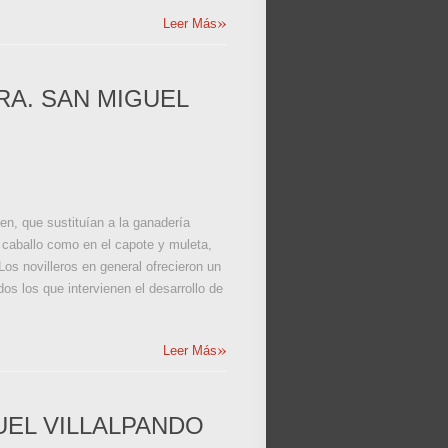
»
Leer Más
RA. SAN MIGUEL
en, que sustituían a la ganadería
l caballo como en el capote y muleta,
os novilleros en general ofrecieron un
dos los que intervienen el desarrollo de
»
Leer Más
UEL VILLALPANDO