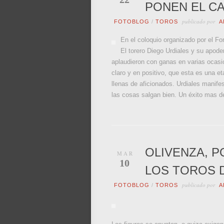
PONEN EL CA
publicado por
FOTOBLOG
/
TOROS
A
En el coloquio organizado por el Fo
El torero Diego Urdiales y su apode
aplaudieron con ganas en varias ocasi
claro y en positivo, que esta es una e
llenas de aficionados. Urdiales manifes
las cosas salgan bien. Un éxito mas de
OLIVENZA, 
MAR
10
LOS TOROS 
publicado por
FOTOBLOG
/
TOROS
A