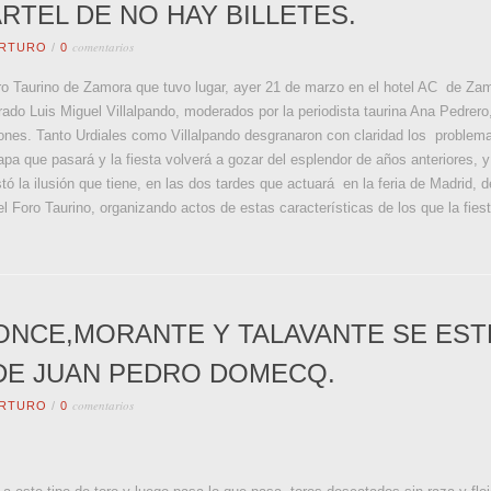
RTEL DE NO HAY BILLETES.
comentarios
RTURO
/
0
ro Taurino de Zamora que tuvo lugar, ayer 21 de marzo en el hotel AC de Zamo
rado Luis Miguel Villalpando, moderados por la periodista taurina Ana Pedrer
ones. Tanto Urdiales como Villalpando desgranaron con claridad los problemas
tapa que pasará y la fiesta volverá a gozar del esplendor de años anteriores, 
tó la ilusión que tiene, en las dos tardes que actuará en la feria de Madrid,
l Foro Taurino, organizando actos de estas características de los que la fies
PONCE,MORANTE Y TALAVANTE SE ES
DE JUAN PEDRO DOMECQ.
comentarios
RTURO
/
0