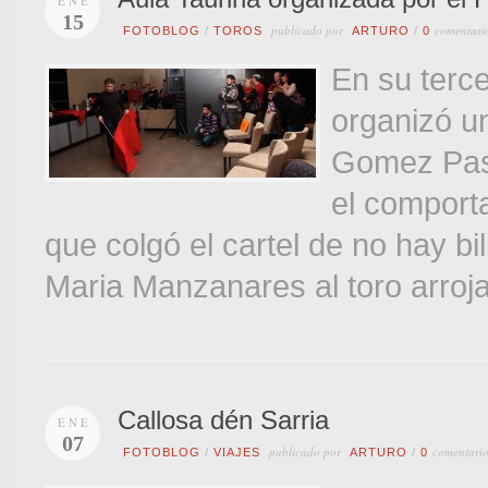
ENE
15
publicado por
comentari
FOTOBLOG
/
TOROS
ARTURO
/
0
En su terce
organizó un
Gomez Pasc
el comporta
que colgó el cartel de no hay bi
Maria Manzanares al toro arroja
Callosa dén Sarria
ENE
07
publicado por
comentario
FOTOBLOG
/
VIAJES
ARTURO
/
0