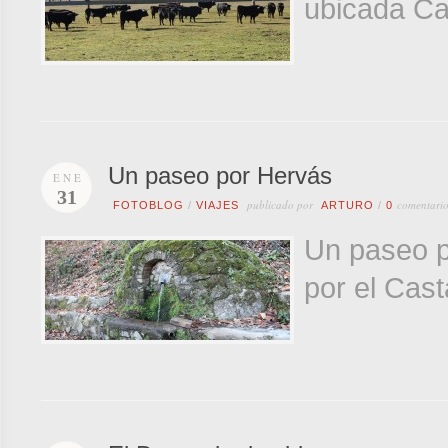
ubicada Ca
Un paseo por Hervás
ENE
31
publicado por
comentario
FOTOBLOG
/
VIAJES
ARTURO
/
0
Un paseo p
por el Cast