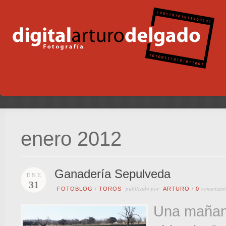
enero 2012
Ganadería Sepulveda
ENE
31
publicado por
comentari
FOTOBLOG
/
TOROS
ARTURO
/
0
Una mañana