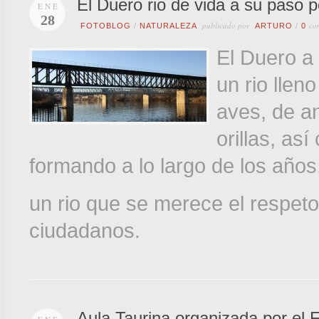
El Duero rio de vida a su paso 
ENE
28
publicado por
co
FOTOBLOG
/
NATURALEZA
ARTURO
/
0
El Duero a
un rio lleno
aves, de an
orillas, as
formando a lo largo de los años
un rio que se merece el respeto
ciudadanos.
Aula Taurina organizada por el