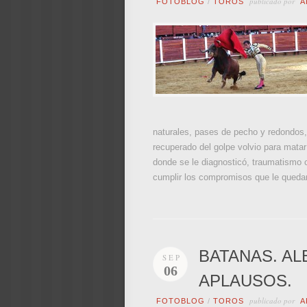
publicado por
FOTOBLOG
/
TOROS
A
naturales, pases de pecho y redondos, 
recuperado del golpe volvio para matar
donde se le diagnosticó, traumatismo c
cumplir los compromisos que le quedan
BATANAS. AL
SEP
06
APLAUSOS.
publicado por
FOTOBLOG
/
TOROS
A