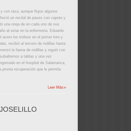
s y con raza, aunque flojos algunos
reció un recital de pases con capote y
rtó una oreja de en cada uno de sus
ño al estar en la enfermeria. Eduardo
 acero los trofeos en el primer toro y
as, recibió al tercero de rodillas hasta
enzó la faena de rodillas y siguió con
subalternos a tablas y una vez
 ingresado en el hospital de Salamanca,
a pronta recuperación que le permita
»
Leer Más
JOSELILLO