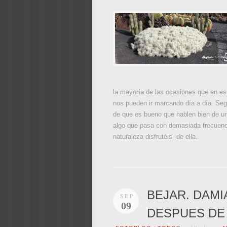
la mayoría de las ocasiones que en es
nos pueden ir marcando día a día. Seg
de que es bueno que hablen bien de u
algo que pasa con demasiada frecuenci
naturaleza disfrutéis de ella.
BEJAR. DAMI
SEP
09
DESPUES DE