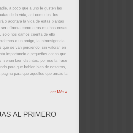
nadie, a poco que a uno le gusten las
utas de la vida, así como los los
á o acortará la vida de estas plantas
 de ser efímera como otras muchas cosas
s, solo nos damos cuenta de ello
erdemos a un amigo, la intransigencia,
s que se van perdiendo, sin valorar, en
anta importancia a pequeñas cosas que
erian bien distintos, por eso la frase
do para que hablen bien de nosotros,
 pagina para que aquellos que amáis la
»
Leer Más
JAS AL PRIMERO