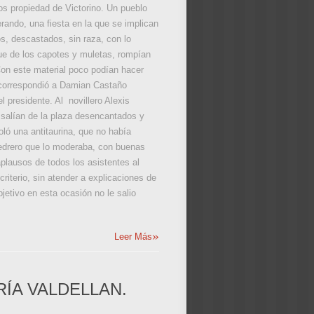
los propiedad de Victorino. Un pueblo
erando, una fiesta en la que se implican
s, descastados, sin raza, con lo
ue de los capotes y muletas, rompían
Con este material poco podían hacer
e correspondió a Damian Castaño
l presidente. Al novillero Alexis
 salían de la plaza desencantados y
ló una antitaurina, que no había
 Pedrero que lo moderaba, con buenas
aplausos de todos los asistentes al
riterio, sin atender a explicaciones de
bjetivo en esta ocasión no le salio
»
Leer Más
RÍA VALDELLAN.