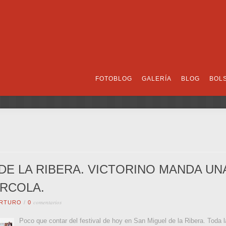
FOTOBLOG
GALERÍA
BLOG
BOL
DE LA RIBERA. VICTORINO MANDA U
URCOLA.
comentarios
RTURO
/
0
Poco que contar del festival de hoy en San Miguel de la Ribera. Toda la