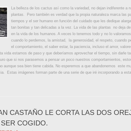
La belleza de los cactus así como la variedad, no dejan indiferente a 
plantas. Pero también es verdad que la propia naturaleza marca las pa
tiempos y el ser humano en función del cuidado que les dedique alargar
tan bonitas y tan delicadas a la vez. La vida de las plantas no deja
en la vida de los humanos. A veces lo tenemos todo y no lo valoramo
cuando lo perdemos, la amistad, la generosidad, el respeto, cuando p
el comportamiento, el saber estar, la paciencia, incluso el amor, valore
ta vida estamos de paso y que deberíamos aprovechar el tiempo, sin darle t
uro que si nos parasemos a pensar un poco nuestros comportamientos, estos s
no aunque sea bien tiene cabida. No esperemos a que abandonemos este mun
a. Estas imágenes forman parte de una serie de que iré incorporando a esta
AN CASTAÑO LE CORTA LAS DOS ORE
 SER COGIDO.