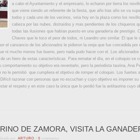
a cabo el Ayuntamiento y el empresario, lo echaron por tierra los novil
que viene siendo un referente de la fiesta, que año tras año se va sup
todos y cada uno de los vecinos, veía hoy en la plaza como los novillo
cabeza por las nubes, distraídos y mas pendientes de los chiqueros q
todas las ilusiones que habían puesto en una ganadería de prestigio. 
Chaves que le toco el peor de todos, ni Leandro uno similar. El que l
r el cansancio de los aficionados le pidieron la oreja que fue concedida por e
 que ni mucho menos fue bueno, pero nada pudo hacer con el. Los aficionados
 un hiero de estas características. Para rematar el día, en el coloquio se co
su comportamiento su objetivo era reventarlo, pero la periodista taurina, Ana
 no le permitió que cumpliera el objetivo de romper el coloquio. Los fuertes 
. Difícil razonar con personas que no escuchan y cuyo objetivo es imponer su c
tar el respeto y en este caso la única que lo perdió fue la antitaurina cuyo o
RINO DE ZAMORA, VISITA LA GANADE
licado por
comentarios
ARTURO
/
0