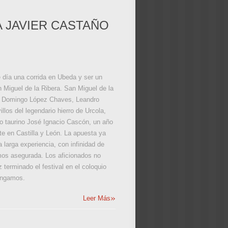
A JAVIER CASTAÑO
e día una corrida en Ubeda y ser un
n Miguel de la Ribera. San Miguel de la
ra. Domingo López Chaves, Leandro
llos del legendario hierro de Urcola,
io taurino José Ignacio Cascón, un año
te en Castilla y León. La apuesta ya
 larga experiencia, con infinidad de
nemos asegurada. Los aficionados no
terminado el festival en el coloquio
tengamos.
»
Leer Más