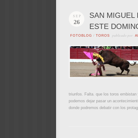
SAN MIGUEL 
SEP
26
ESTE DOMING
publicado por
FOTOBLOG
/
TOROS
A
triunfos. Falta. que los toros embista
podemos dejar pasar un acontecimiento 
donde podremos debatir con los protago