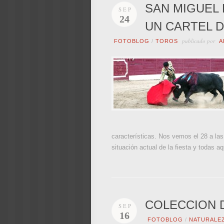
SAN MIGUEL 
SEP
24
UN CARTEL D
publicado por
FOTOBLOG
/
TOROS
A
características. Nos vemos el 28 a las
situación actual de la fiesta y todas 
COLECCION D
SEP
16
FOTOBLOG
/
NATURALE