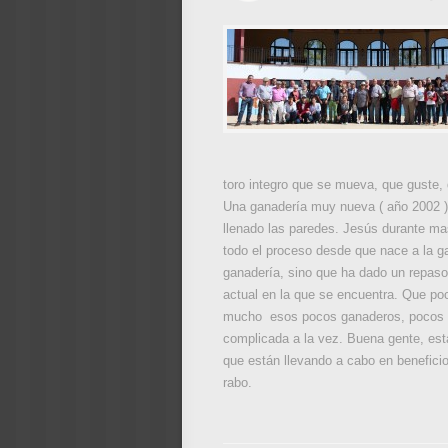
toro integro que se mueva, que guste, q
Una ganadería muy nueva ( año 2002 ) 
llenado las paredes. Jesús durante ma
todo el proceso desde que nace a la ga
ganadería, sino que ha dado un repaso 
actual en la que se encuentra. Que poc
mucho esos pocos ganaderos, pocos emp
complicada a la vez. Buena gente, est
que están llevando a cabo en beneficio 
rabo.