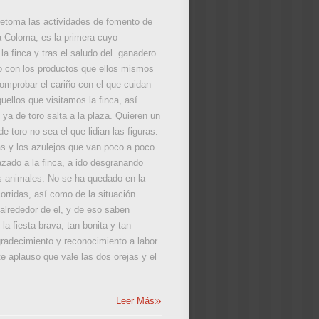
retoma las actividades de fomento de
ta Coloma, es la primera cuyo
la finca y tras el saludo del ganadero
vo con los productos que ellos mismos
omprobar el cariño con el que cuidan
uellos que visitamos la finca, así
ya de toro salta a la plaza. Quieren un
 toro no sea el que lidian las figuras.
as y los azulejos que van poco a poco
zado a la finca, a ido desgranando
os animales. No se ha quedado en la
orridas, así como de la situación
 alrededor de el, y de eso saben
 fiesta brava, tan bonita y tan
radecimiento y reconocimiento a labor
te aplauso que vale las dos orejas y el
»
Leer Más