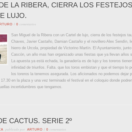
DE LA RIBERA, CIERRA LOS FESTEJO
E LUJO.
comentarios
RTURO
/
0
San Miguel de la Ribera con un Cartel de lujo, cierra de los festejos
Chaves, Javier Castaño, Damian Castaño y el novillero Alex Sendín, lid
hierro de Urcola, propiedad de Victorino Martín. El Ayuntamiento, junt
Cascón, un año mas han organizado unas fiestas que ya llevan años si
La apuesta ya está echada, la ganadería es de lujo y los toreros tiene
infinidad de triunfos. Falta. que los toros embistan y que el tiempo lo
los toreros la tenemos asegurada. Los aficionados no podemos dejar 
 17.30 en la plaza y una vez terminado el festival en el coloquio donde podre
aquellas incertidumbres que tengamos.
E CACTUS. SERIE 2º
publicado por
comentarios
ZA
ARTURO
/
0