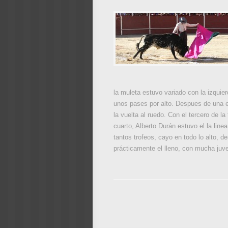
la muleta estuvo variado con la izquie
unos pases por alto. Despues de una es
la vuelta al ruedo. Con el tercero de la
cuarto, Alberto Durán estuvo el la line
tantos trofeos, cayo en todo lo alto, 
prácticamente el lleno, con mucha juve