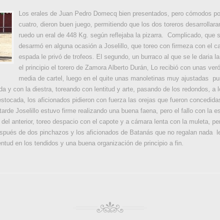
Los erales de Juan Pedro Domecq bien presentados, pero cómodos por
cuatro, dieron buen juego, permitiendo que los dos toreros desarrollaran
ruedo un eral de 448 Kg. según reflejaba la pizarra. Complicado, que s
desarmó en alguna ocasión a Joselillo, que toreo con firmeza con el cap
espada le privó de trofeos. El segundo, un burraco al que se le daria la
el principio el torero de Zamora Alberto Durán, Lo recibió con unas v
media de cartel, luego en el quite unas manoletinas muy ajustadas pus
rda y con la diestra, toreando con lentitud y arte, pasando de los redondos, 
tocada, los aficionados pidieron con fuerza las orejas que fueron concedidas p
 tarde Joselillo estuvo firme realizando una buena faena, pero el fallo con la e
a del anterior, toreo despacio con el capote y a cámara lenta con la muleta, 
después de dos pinchazos y los aficionados de Batanás que no regalan nada le
ntud en los tendidos y una buena organización de principio a fin.