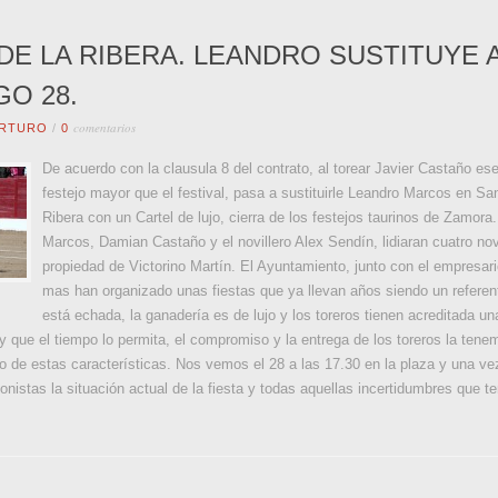
DE LA RIBERA. LEANDRO SUSTITUYE 
O 28.
comentarios
RTURO
/
0
De acuerdo con la clausula 8 del contrato, al torear Javier Castaño es
festejo mayor que el festival, pasa a sustituirle Leandro Marcos en Sa
Ribera con un Cartel de lujo, cierra de los festejos taurinos de Zamo
Marcos, Damian Castaño y el novillero Alex Sendín, lidiaran cuatro novi
propiedad de Victorino Martín. El Ayuntamiento, junto con el empresar
mas han organizado unas fiestas que ya llevan años siendo un referen
está echada, la ganadería es de lujo y los toreros tienen acreditada una
n y que el tiempo lo permita, el compromiso y la entrega de los toreros la te
de estas características. Nos vemos el 28 a las 17.30 en la plaza y una vez 
nistas la situación actual de la fiesta y todas aquellas incertidumbres que 