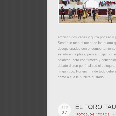
embistió dos veces y quizá por eso y po
Sendín le toco el mejor de los cuatro
decepcionados con el comportamiento de
estado en la plaza, pero a juzgar por 
palabras, pero con firmeza y educación
debate dieron por finalizad el coloquio
ningún tipo. Por encima de todo debe es
como a ella le hubiera gustado.
EL FORO TAU
SEP
27
pub
FOTOBLOG
/
TOROS