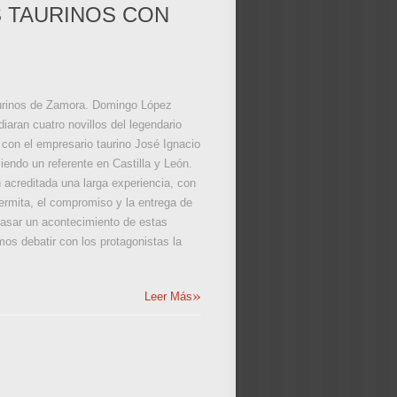
S TAURINOS CON
 taurinos de Zamora. Domingo López
iaran cuatro novillos del legendario
o con el empresario taurino José Ignacio
endo un referente en Castilla y León.
n acreditada una larga experiencia, con
 permita, el compromiso y la entrega de
pasar un acontecimiento de estas
mos debatir con los protagonistas la
»
Leer Más