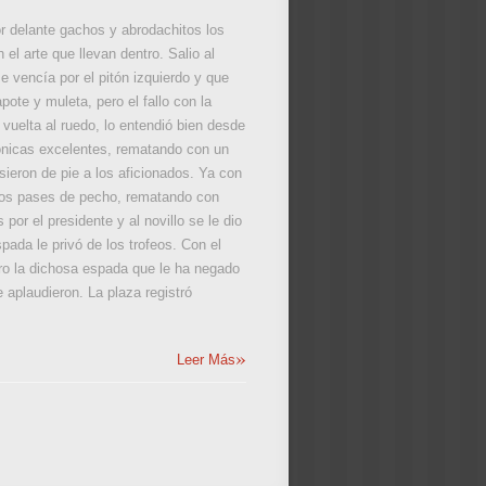
 delante gachos y abrodachitos los
 el arte que llevan dentro. Salio al
e vencía por el pitón izquierdo y que
ote y muleta, pero el fallo con la
 vuelta al ruedo, lo entendió bien desde
erónicas excelentes, rematando con un
ieron de pie a los aficionados. Ya con
a los pases de pecho, rematando con
or el presidente y al novillo se le dio
spada le privó de los trofeos. Con el
pero la dichosa espada que le ha negado
 aplaudieron. La plaza registró
»
Leer Más