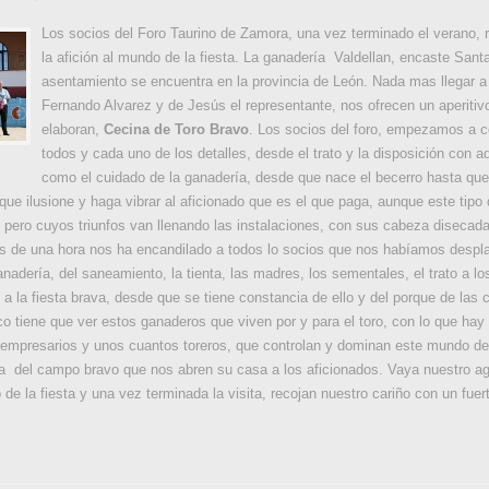
Los socios del Foro Taurino de Zamora, una vez terminado el verano, 
la afición al mundo de la fiesta. La ganadería Valdellan, encaste San
asentamiento se encuentra en la provincia de León. Nada mas llegar a 
Fernando Alvarez y de Jesús el representante, nos ofrecen un aperiti
elaboran,
Cecina de Toro Bravo
. Los socios del foro, empezamos a c
todos y cada uno de los detalles, desde el trato y la disposición con aq
como el cuidado de la ganadería, desde que nace el becerro hasta que 
ue ilusione y haga vibrar al aficionado que es el que paga, aunque este tipo de
pero cuyos triunfos van llenando las instalaciones, con sus cabeza disecad
s de una hora nos ha encandilado a todos lo socios que nos habíamos despla
nadería, del saneamiento, la tienta, las madres, los sementales, el trato a l
a la fiesta brava, desde que se tiene constancia de ello y del porque de las c
o tiene que ver estos ganaderos que viven por y para el toro, con lo que hay
resarios y unos cuantos toreros, que controlan y dominan este mundo de la
a del campo bravo que nos abren su casa a los aficionados. Vaya nuestro ag
de la fiesta y una vez terminada la visita, recojan nuestro cariño con un fuer