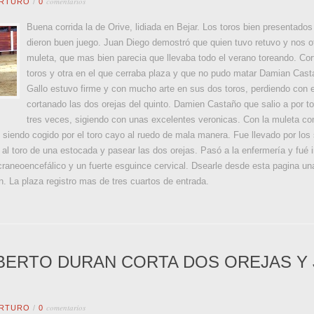
comentarios
RTURO
/
0
Buena corrida la de Orive, lidiada en Bejar. Los toros bien presentado
dieron buen juego. Juan Diego demostró que quien tuvo retuvo y nos of
muleta, que mas bien parecia que llevaba todo el verano toreando. Co
toros y otra en el que cerraba plaza y que no pudo matar Damian Casta
Gallo estuvo firme y con mucho arte en sus dos toros, perdiendo con el
cortanado las dos orejas del quinto. Damien Castaño que salio a por tod
tres veces, sigiendo con unas excelentes veronicas. Con la muleta com
siendo cogido por el toro cayo al ruedo de mala manera. Fue llevado por los 
 al toro de una estocada y pasear las dos orejas. Pasó a la enfermería y fué
raneoencefálico y un fuerte esguince cervical. Dsearle desde esta pagina un
. La plaza registro mas de tres cuartos de entrada.
BERTO DURAN CORTA DOS OREJAS Y 
comentarios
RTURO
/
0