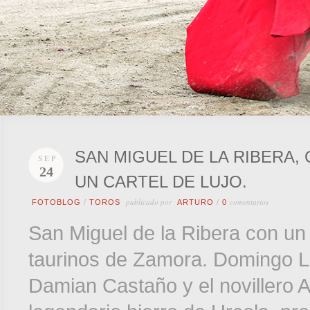
SAN MIGUEL DE LA RIBERA,
SEP
24
UN CARTEL DE LUJO.
publicado por
comentarios
FOTOBLOG
/
TOROS
ARTURO
/
0
San Miguel de la Ribera con un C
taurinos de Zamora. Domingo L
Damian Castaño y el novillero Al