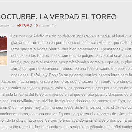
 OCTUBRE. LA VERDAD EL TOREO
licado por
comentarios
ARTURO
/
0
Los toros de Adolfo Martín no dejaron indiferentes a nadie, al igual que
gladiadores, en una pelea permanente con los seis Adolfos que saltaro
toros que trajo Adolfo Martín, nuy bien presentados, encastados y con 
descuido a los toreros, todos con mucho peligro, salvo el el sexto que 
las figuras, peró si estaban tres profesionales como la copa de un pino
alimañas, que no obtuvieron trofeos, pero si todo el cariño del publico
ocasiones. Rafalillo y Robleño se pelearon con los peores lotes pero la
 pasos de mucha importancio a los toros que le tocaron en suerte, siendo ovac
ido en varias ocasiones, pero el valor y las ganas estuvieron por encima de la
minada la faena del tercero, saliendo en el que cerraba plaza y despues de dar
 con una novillada para olvidar, le siguieron dos corridas mansas de libro, do
 en el quinto, pero hoy a la mañana todos disfrutamos con tres chavales que 
nominadas duras, de esas que las figuras no quieren ni oir hablas de ellas, d
on de la plaza hasta que los tres toreros abandonaron el albero dos por la puer
adie le pone remedio, hasta cuando se va a seguir engañando a los aficionados