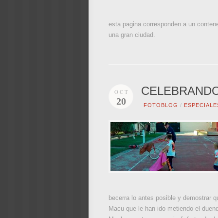
esta pagina corresponden a un contened
una gran ciudad.
CELEBRANDO
OCT
20
FOTOBLOG
/
ESPECIALE
becerra lo antes posible y demostrar qu
Macu que le han ido metiendo el duende