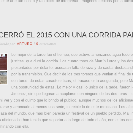
ste arte tan bonito y tan dificil de interpretar. Imagenes cedidas por la famili
CERRÓ EL 2015 CON UNA CORRIDA PA
licado por
comentarios
ARTURO
/
0
Lo mejor de la tarde fue el tiempo, que estuvo amenzando agua todo el
justitas que duró la corrida. Los cuatro toros de Martín Lorca y los d
presentados por delante, acusaran falta de raza y de casta, destacando
por la transmisión. Que decir de los tres toreros que venian al final d
con toros de estas caracteristicas, el fracaso esta asegurado, pero 
una oportunidad de estas. Lo mejor y casi lo único de la tarde, fueron 
Jimenez, sin que llegaran a acoplarse con ninguno de los dos toros. 
 ni ver y con el quinto que lo brindo al publico, aunque muchos de los aficion
larse y arrancarle al menos una serie, increible lo de este mexicano. Los afi
laza del mundo, que mas bien parecia un festival de un pueblo perdido. Mal i
aficionados han tenido que soportar a lo largo de todo el año, con estos com
rminando con ella.