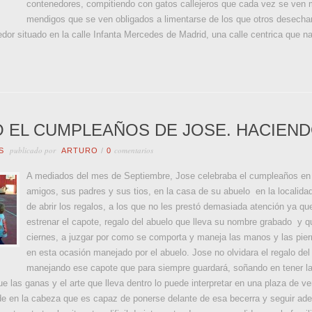
contenedores, compitiendo con gatos callejeros que cada vez se ven
mendigos que se ven obligados a limentarse de los que otros desech
or situado en la calle Infanta Mercedes de Madrid, una calle centrica que na
 EL CUMPLEAÑOS DE JOSE. HACIENDO
publicado por
comentarios
S
ARTURO
/
0
A mediados del mes de Septiembre, Jose celebraba el cumpleaños e
amigos, sus padres y sus tios, en la casa de su abuelo en la localida
de abrir los regalos, a los que no les prestó demasiada atención ya qu
estrenar el capote, regalo del abuelo que lleva su nombre grabado y qu
ciernes, a juzgar por como se comporta y maneja las manos y las pier
en esta ocasión manejado por el abuelo. Jose no olvidara el regalo del
manejando ese capote que para siempre guardará, soñando en tener la
e las ganas y el arte que lleva dentro lo puede interpretar en una plaza de ve
 en la cabeza que es capaz de ponerse delante de esa becerra y seguir adelan