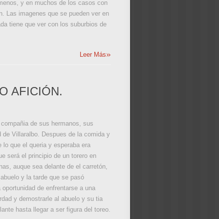
 menos, y en muchos de los casos con
an. Las imagenes que se pueden ver en
da tiene que ver con los suburbios de
»
Leer Más
 AFICIÓN.
n compañia de sus hermanos, sus
d de Villaralbo. Despues de la comida y
e lo que el queria y esperaba era
e será el principio de un torero en
nas, auque sea delante de el carretón,
 abuelo y la tarde que se pasó
 oportunidad de enfrentarse a una
rdad y demostrarle al abuelo y su tia
te hasta llegar a ser figura del toreo.