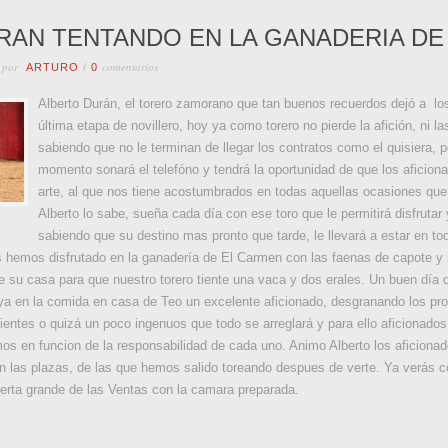
RAN TENTANDO EN LA GANADERIA DE
 por
comentarios
ARTURO
/
0
Alberto Durán, el torero zamorano que tan buenos recuerdos dejó a los
última etapa de novillero, hoy ya como torero no pierde la afición, ni l
sabiendo que no le terminan de llegar los contratos como el quisiera, 
momento sonará el telefóno y tendrá la oportunidad de que los aficiona
arte, al que nos tiene acostumbrados en todas aquellas ocasiones que
Alberto lo sabe, sueña cada día con ese toro que le permitirá disfrutar 
sabiendo que su destino mas pronto que tarde, le llevará a estar en to
 hemos disfrutado en la ganadería de El Carmen con las faenas de capote y 
su casa para que nuestro torero tiente una vaca y dos erales. Un buen día 
 ya en la comida en casa de Teo un excelente aficionado, desgranando los pro
ientes o quizá un poco ingenuos que todo se arreglará y para ello aficionado
 en funcion de la responsabilidad de cada uno. Animo Alberto los aficiona
 en las plazas, de las que hemos salido toreando despues de verte. Ya verás c
uerta grande de las Ventas con la camara preparada.