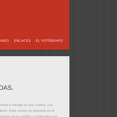
SINES
ENLACES
EL FOTÓGRAFO
DAS.
amora lo recoge en una cuneta, con
dente. Este vecino se presenta en la
 deposita en la camilla y comprueba que