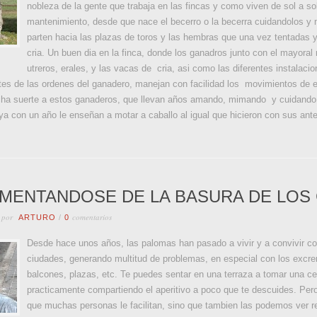
nobleza de la gente que trabaja en las fincas y como viven de sol a so
mantenimiento, desde que nace el becerro o la becerra cuidandolos 
parten hacia las plazas de toros y las hembras que una vez tentadas
cria. Un buen dia en la finca, donde los ganadros junto con el mayoral
utreros, erales, y las vacas de cria, asi como las diferentes instalac
tes de las ordenes del ganadero, manejan con facilidad los movimientos de e
cha suerte a estos ganaderos, que llevan años amando, mimando y cuidando 
 ya con un año le enseñan a motar a caballo al igual que hicieron con sus ant
IMENTANDOSE DE LA BASURA DE LO
 por
comentarios
ARTURO
/
0
Desde hace unos años, las palomas han pasado a vivir y a convivir co
ciudades, generando multitud de problemas, en especial con los excre
balcones, plazas, etc. Te puedes sentar en una terraza a tomar una ce
practicamente compartiendo el aperitivo a poco que te descuides. Per
que muchas personas le facilitan, sino que tambien las podemos ver 