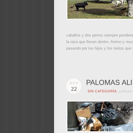
caballos y dos perros siempre pendien
la raza que llevan dentro. Animo y mu
pasando por los hijos y los nietos que
PALOMAS AL
OCT
22
publicado
SIN CATEGORÍA