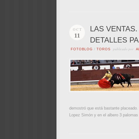
LAS VENTAS
OCT
11
DETALLES PA
publicado por
FOTOBLOG
/
TOROS
A
demostró que está bastante placeado. Am
Lopez Simón y en el albero 3 palomas q