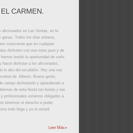
 EL CARMEN.
 aficionados en Las Ventas, en la
as ganas. Todos los días entrena,
pero consciente que en cualquier
dos disfruten con ese toreo puro y de
 hemos tenido la oportunidad de verlo.
y hacer disfrutar a los aficionados,
do lo alto del escalafón. Hoy una vez
muleta de Alberto. Buena gente,
de campo disfrutando y aplaudiendo a
blemas de esta fiesta tan bonita y tan
s y profesionales estamos obligados a
dos tenemos el derecho a poder
omo todo llega y yo te estaré
»
Leer Más