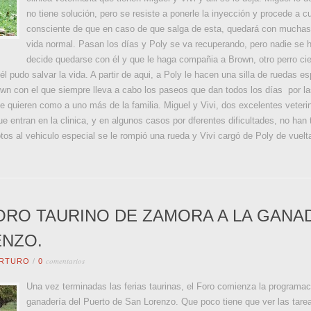
no tiene solución, pero se resiste a ponerle la inyección y procede a c
consciente de que en caso de que salga de esta, quedará con muchas d
vida normal. Pasan los días y Poly se va recuperando, pero nadie se h
decide quedarse con él y que le haga compañia a Brown, otro perro ci
él pudo salvar la vida. A partir de aqui, a Poly le hacen una silla de ruedas e
own con el que siempre lleva a cabo los paseos que dan todos los días por las
e quieren como a uno más de la familia. Miguel y Vivi, dos excelentes veteri
ue entran en la clinica, y en algunos casos por dferentes dificultades, no han
otos al vehiculo especial se le rompió una rueda y Vivi cargó de Poly de vuelta 
FORO TAURINO DE ZAMORA A LA GANA
ENZO.
comentarios
RTURO
/
0
Una vez terminadas las ferias taurinas, el Foro comienza la programaci
ganadería del Puerto de San Lorenzo. Que poco tiene que ver las tarea