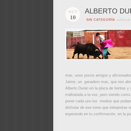
ALBERTO DU
OCT
10
publicado
SIN CATEGORÍA
mas, unos pocos amigos y aficionados
Jaime, un ganadero mas, que nos abre 
Alberto Durán en la plaza de tientas y
maltratada a la vez, pero siendo consc
poner cada uno los medios que podamos
disfrutar de ese toreo que interpretas
esperando en tu confirmación, en la p