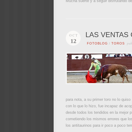
Mucha suerte y a seguir disfrutando de e
LAS VENTAS 
OCT
12
pub
FOTOBLOG
/
TOROS
para nota, a su primer toro no lo quiso
con lo que lo hizo, fue incapaz de acop
desde todos los tendidos en la mejor p
cometiendo los mismos errores que los 
los antitaurinos para ir poco a poco te