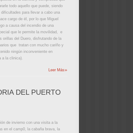
urarle todo aquello que puede, siendo
ificultades para llevar a cabo una
ace cargo de él, por lo que Miguel
ego a causa del incendio de una
special que le permite la movilidad, e
 orillas del Duero, disfrutando de la
narios que tratan con mucho cariño y
 tenido ningún inconveniente en
a la clinica).
»
Leer Más
DRIA DEL PUERTO
ón de invierno con una visita a la
s en el camp0, la cabaña brava, la