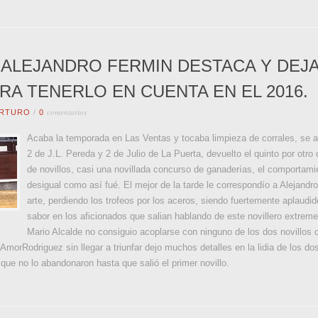
. ALEJANDRO FERMIN DESTACA Y DEJ
RA TENERLO EN CUENTA EN EL 2016.
comentarios
RTURO
/
0
Acaba la temporada en Las Ventas y tocaba limpieza de corrales, se an
2 de J.L. Pereda y 2 de Julio de La Puerta, devuelto el quinto por otro
de novillos, casi una novillada concurso de ganaderías, el comportami
desigual como así fué. El mejor de la tarde le correspondío a Alejandr
arte, perdiendo los trofeos por los aceros, siendo fuertemente aplaudid
sabor en los aficionados que salian hablando de este novillero extrem
Mario Alcalde no consiguio acoplarse con ninguno de los dos novillos q
orRodriguez sin llegar a triunfar dejo muchos detalles en la lidia de los dos
ue no lo abandonaron hasta que salió el primer novillo.