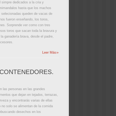
l simpre dedicados a la cria y
y mimandalos hasta que los machos
 y selecionadas queden de vacas de
 nos fueron enseñando, los toros,
iones. Sorprende ver como con tres
sos toros que sacan toda la bravura y
la ganadería brava, desde el padre,
ecesores.
»
Leer Más
S CONTENEDORES.
n las personas en las grandes
mentos que dejan en tejados, terrazas,
rveza y encontrarás varias de ellas
o no solo se alimentan de la comida
rebuscando desechos en los