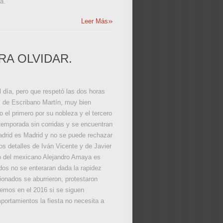
a.
»
Leer Más
RA OLVIDAR.
 día, pero que respetó las dos horas
os de Escribano Martín, muy bien
 el primero por su nobleza y el tercero
e temporada sin corridas y se encuentran
Madrid es Madrid y no se puede rechazar
los detalles de Iván Vicente y de Javier
Lo del mexicano Alejandro Amaya es
ados no se enteraran dada la rapidez
cionados se aburrieron, protestaron
remos en el 2016 si se siguen
portamientos la fiesta no necesita a