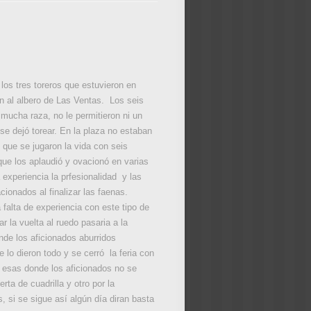
 los tres toreros que estuvieron en
n al albero de Las Ventas. Los seis
mucha raza, no le permitieron ni un
se dejó torear. En la plaza no estaban
 que se jugaron la vida con seis
 que los aplaudió y ovacionó en varias
 experiencia la prfesionalidad y las
ionados al finalizar las faenas.
 falta de experiencia con este tipo de
 la vuelta al ruedo pasaria a la
nde los aficionados aburridos
lo dieron todo y se cerró la feria con
e esas donde los aficionados no se
ta de cuadrilla y otro por la
, si se sigue así algún día diran basta