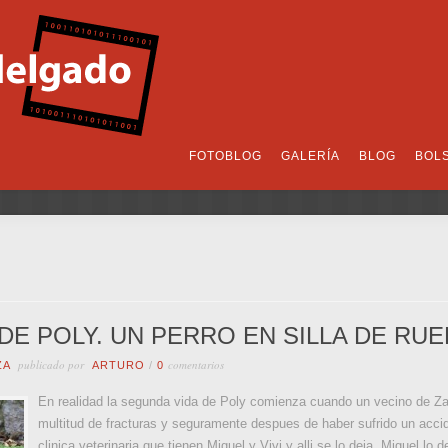
FOTOBLOG
GALERÍA
BLOG
BOL
 DE POLY. UN PERRO EN SILLA DE RUE
publicado por
comentarios
ZA
ARTURO
/
0
En realidad la segunda vida de Poly comienza cuando un vecino de Z
multitud de fracturas y seguramente despues de haber sufrido un acci
clinica veterinaria que tienen Miguel y Vivi y alli se lo deja. Miguel lo