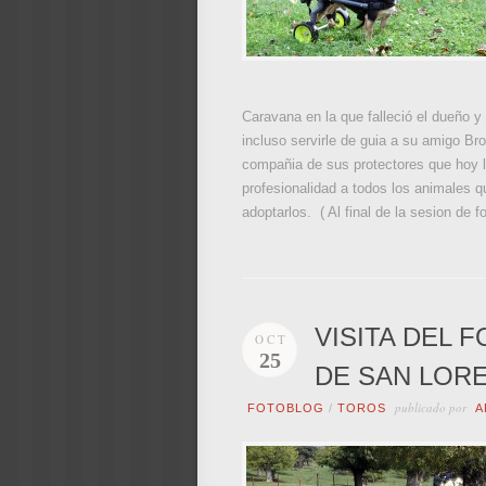
Caravana en la que falleció el dueño y 
incluso servirle de guia a su amigo Br
compañia de sus protectores que hoy l
profesionalidad a todos los animales q
adoptarlos. ( Al final de la sesion de f
VISITA DEL 
OCT
25
DE SAN LOR
publicado por
FOTOBLOG
/
TOROS
A