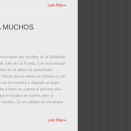
»
Leer Más
A MUCHOS
unciaban dos novillos de la Dehesilla,
 de Julio de La Puerta. Con este encaje
ento en el albero se presentaba
o Fermin que lo toreo con firmeza y con
o en los novillos y dejando un buen
eño a tener en cuenta el próximo año.
ue le tocaron en suerte, pero si
 novillos. En el callejón se encotraba
»
Leer Más