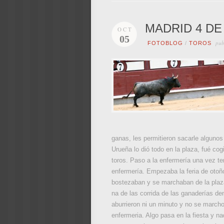
MADRID 4 DE
OCT
05
pub
FOTOBLOG
/
TOROS
ganas, les permitieron sacarle algunos
Urueña lo dió todo en la plaza, fué cog
toros. Paso a la enfermería una vez ter
enfermería. Empezaba la feria de otoño
bostezaban y se marchaban de la plaza
na de las corrida de las ganaderías de
aburrieron ni un minuto y no se marchor
enfermeria. Algo pasa en la fiesta y n