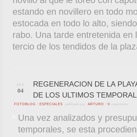
novillo al que le toreó con cap
estando en novillero en todo m
estocada en todo lo alto, siend
rabo. Una tarde entretenida en 
tercio de los tendidos de la plaz
REGENERACION DE LA PLAY
JUL
04
DE LOS ULTIMOS TEMPORAL
publicado por
comentarios
FOTOBLOG
/
ESPECIALES
ARTURO
/
0
Una vez analizados y presupu
temporales, se esta procedien