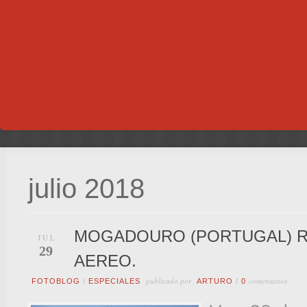
julio 2018
MOGADOURO (PORTUGAL) RE
JUL
29
AEREO.
publicado por
comentarios
FOTOBLOG
/
ESPECIALES
ARTURO
/
0