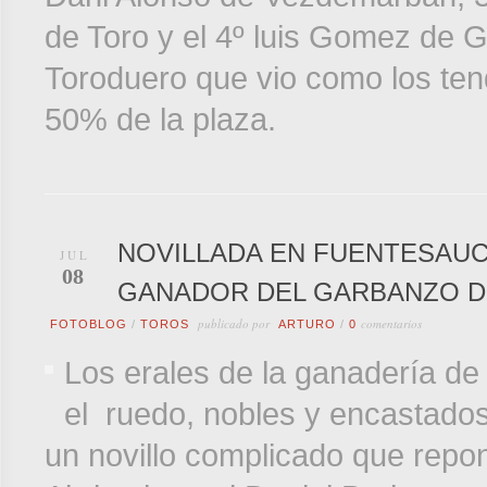
de Toro y el 4º luis Gomez de 
Toroduero que vio como los te
50% de la plaza.
NOVILLADA EN FUENTESAU
JUL
08
GANADOR DEL GARBANZO D
publicado por
comentarios
FOTOBLOG
/
TOROS
ARTURO
/
0
Los erales de la ganadería de
el ruedo, nobles y encastados
un novillo complicado que repon