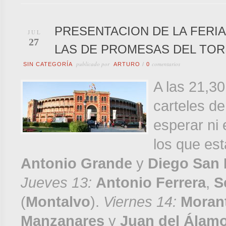
PRESENTACION DE LA FERIA
JUL
27
LAS DE PROMESAS DEL TOR
publicado por
comentarios
SIN CATEGORÍA
ARTURO
/
0
A las 21,30
carteles d
esperar ni 
los que es
Antonio Grande
y
Diego San
Jueves 13:
Antonio Ferrera
,
S
(
Montalvo
).
Viernes 14:
Morant
Manzanares
y
Juan del Álam