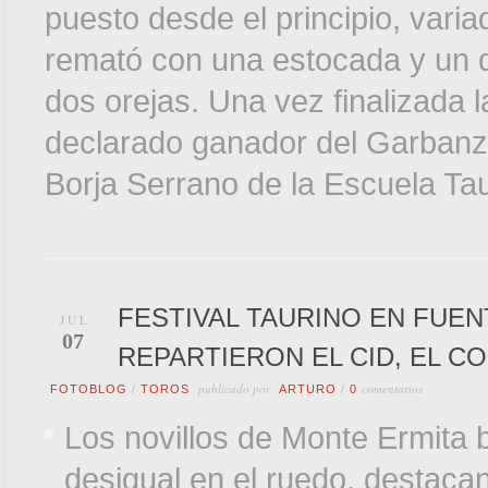
puesto desde el principio, varia
remató con una estocada y un d
dos orejas. Una vez finalizada l
declarado ganador del Garbanzo
Borja Serrano de la Escuela Ta
FESTIVAL TAURINO EN FUEN
JUL
07
REPARTIERON EL CID, EL 
publicado por
comentarios
FOTOBLOG
/
TOROS
ARTURO
/
0
Los novillos de Monte Ermita 
desigual en el ruedo, destaca