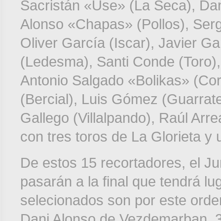
Sacristán «Use» (La Seca), Da
Alonso «Chapas» (Pollos), Serg
Oliver García (Iscar), Javier 
(Ledesma), Santi Conde (Toro),
Antonio Salgado «Bolikas» (Cor
(Bercial), Luis Gómez (Guarrat
Gallego (Villalpando), Raúl Arre
con tres toros de La Glorieta y
De estos 15 recortadores, el J
pasarán a la final que tendrá l
selecionados son por este orde
Dani Alonso de Vezdemarban, 3