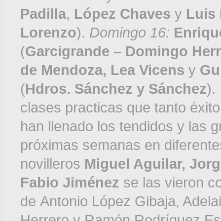
Padilla
,
López Chaves
y
Luis
Lorenzo
).
Domingo 16:
Enriqu
(
Garcigrande – Domingo Her
de Mendoza,
Lea Vicens
y
Gu
(
Hdros. Sánchez y Sánchez
).
clases practicas que tanto éxit
han llenado los tendidos y las 
próximas semanas en diferente
novilleros
Miguel Aguilar, Jor
Fabio Jiménez
se las vieron c
de Antonio López Gibaja, Adel
Herrero y Ramón Rodríguez Es