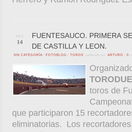
FUENTESAUCO. PRIMERA SE
JUL
14
DE CASTILLA Y LEON.
publicado por
c
SIN CATEGORÍA
/
FOTOBLOG
/
TOROS
ARTURO
/
0
Organizad
TORODU
toros de Fu
Campeonato
que participaron 15 recortadore
eliminatorias. Los recortadore