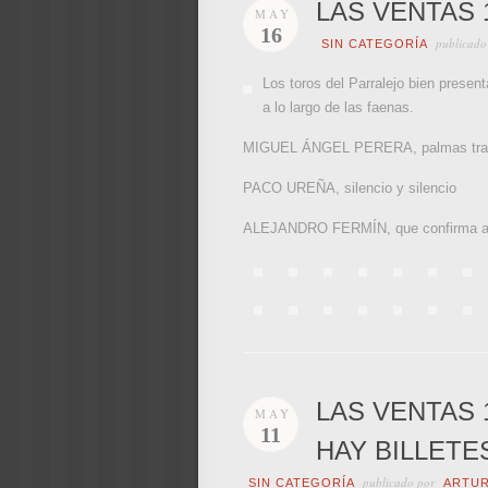
LAS VENTAS 
MAY
16
publicado
SIN CATEGORÍA
Los toros del Parralejo bien presen
a lo largo de las faenas.
MIGUEL ÁNGEL PERERA, palmas tras a
PACO UREÑA, silencio y silencio
ALEJANDRO FERMÍN, que confirma altern
LAS VENTAS 
MAY
11
HAY BILLETE
publicado por
SIN CATEGORÍA
ARTU