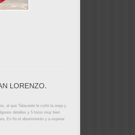
AN LORENZO.
, al que Talavante le cortó la oreja y
algunos detalles y 5 toros muy bien
ra. En fin el aburrimiento y a esperar