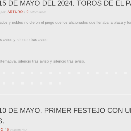
15 DE MAYO DEL 2024. TOROS DE EL 
 por
comentarios
ARTURO
/
0
tados y nobles no dieron el juego que los aficionados que llenaba la plaza y 
viso y silencio tras aviso
ativa, silencio tras aviso y silencio tras aviso.
10 DE MAYO. PRIMER FESTEJO CON U
S.
comentarios
RO
/
0