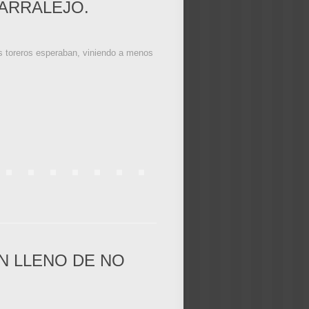
PARRALEJO.
los toreros esperaban, viniendo a menos
N LLENO DE NO