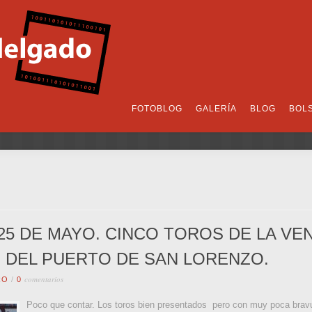
FOTOBLOG
GALERÍA
BLOG
BOL
25 DE MAYO. CINCO TOROS DE LA VE
 DEL PUERTO DE SAN LORENZO.
comentarios
RO
/
0
Poco que contar. Los toros bien presentados pero con muy poca bravur