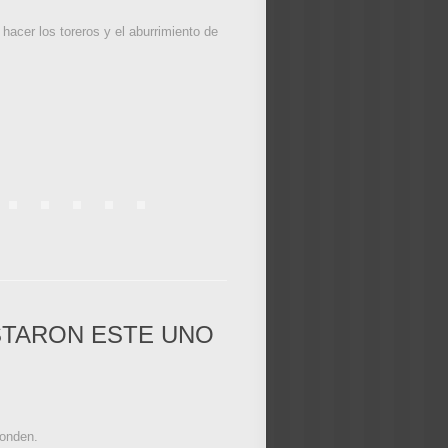
hacer los toreros y el aburrimiento de
STARON ESTE UNO
ponden.