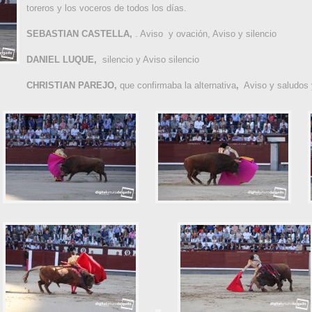
toreros y los voceros de todos los días.
SEBASTIAN CASTELLA,
. Aviso y ovación, Aviso y silencio
DANIEL LUQUE,
silencio y Aviso silencio
CHRISTIAN PAREJO,
que confirmaba la alternativa
,
Aviso y saludos y