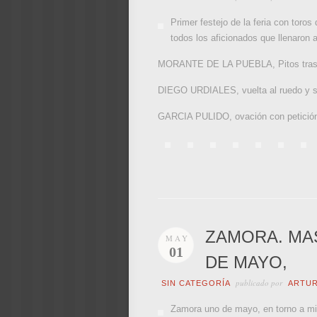
Primer festejo de la feria con toro
todos los aficionados que llenaron a
MORANTE DE LA PUEBLA, Pitos tras d
DIEGO URDIALES, vuelta al ruedo y si
GARCIA PULIDO, ovación con petición d
ZAMORA. MA
MAY
01
DE MAYO,
publicado por
SIN CATEGORÍA
ARTU
Zamora uno de mayo, en torno a mil