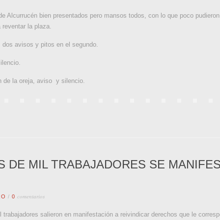
s de Alcurrucén bien presentados pero mansos todos, con lo que poco pudieron 
 reventar la plaza.
os avisos y pitos en el segundo.
lencio.
e la oreja, aviso y silencio.
S DE MIL TRABAJADORES SE MANIFE
comentarios
RO
/
0
 trabajadores salieron en manifestación a reivindicar derechos que le corres