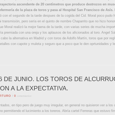
rayectoria ascendente de 20 centímetros que produce destrozos en musc
nfermería de la plaza de toros y pasa al Hospital San Francisco de Asís.
 con el segundo de la tarde despues de la cogida del Cid. Moral poco pudo h
ni transmisión, pero sería en el quinto de nombre Chaparrito que no hizo hon
e Moral realizó la mejor faena de la tarde, con varias series de mucha impor
ría premiada con una oreja y los aplausos de los aficionados al toro. Angel Sá
a cabo la alternativa en Madrid y con toros de Adolfo Martín, toros que por re
 detalles con capote y muleta y seguro que a poco que le den oprtunidades y
6 DE JUNIO. LOS TOROS DE ALCURR
N A LA EXPECTATIVA.
comentarios
RTURO
/
0
tados, en tipo pero de juego muy irregular, en general no quisieron ver a los 
 permitiendo el lucimiento a los toreros. Abría cartel Ferreras que estuvo fi