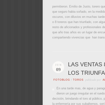
permitieron. Emilio de Justo, torero qu
que seguro habia soñado, en la medida
oscuros, con diluvios en muchas tardes
o 8 toreros que han triunfado, con algu
resto de aficionados y profesionales d
que año tras años es un lugar de encue
compartiendo vivencias que han transcu
LAS VENTAS 
JUN
09
LOS TRIUNFA
publicado por
FOTOBLOG
/
TOROS
A
En una tarde mas, de agua y paragu
dieron un juego irregular en el rued
decisión, brindando el toro al público,
la enfermería por sus subalternos, ser