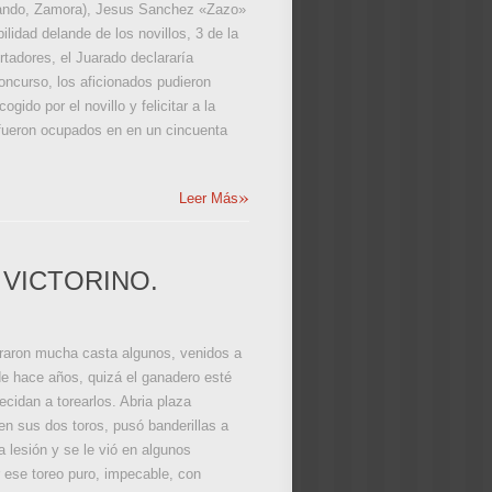
alpando, Zamora), Jesus Sanchez «Zazo»
lidad delande de los novillos, 3 de la
rtadores, el Juarado declararía
oncurso, los aficionados pudieron
ido por el novillo y felicitar a la
 fueron ocupados en en un cincuenta
»
Leer Más
 VICTORINO.
straron mucha casta algunos, venidos a
e hace años, quizá el ganadero esté
cidan a torearlos. Abria plaza
en sus dos toros, pusó banderillas a
 lesión y se le vió en algunos
 ese toreo puro, impecable, con