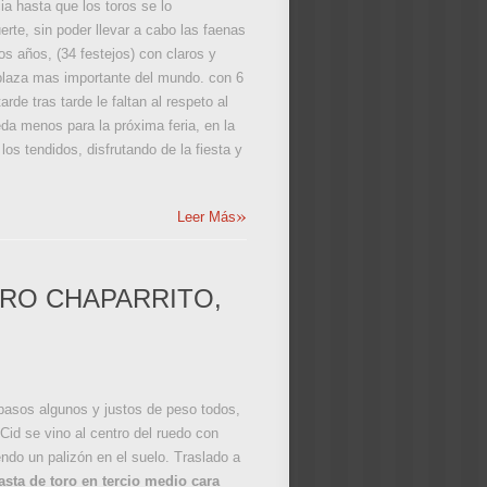
ia hasta que los toros se lo
erte, sin poder llevar a cabo las faenas
s años, (34 festejos) con claros y
a plaza mas importante del mundo. con 6
de tras tarde le faltan al respeto al
eda menos para la próxima feria, en la
os tendidos, disfrutando de la fiesta y
»
Leer Más
ORO CHAPARRITO,
ipasos algunos y justos de peso todos,
 Cid se vino al centro del ruedo con
endo un palizón en el suelo. Traslado a
asta de toro en tercio medio cara