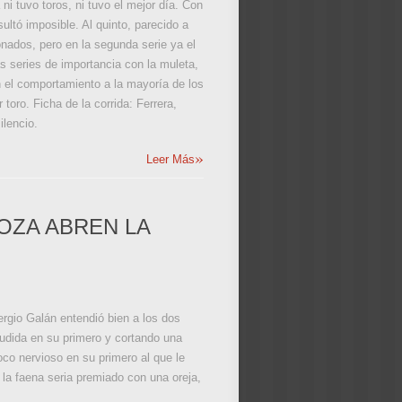
 ni tuvo toros, ni tuvo el mejor día. Con
ltó imposible. Al quinto, parecido a
onados, pero en la segunda serie ya el
as series de importancia con la muleta,
 el comportamiento a la mayoría de los
toro. Ficha de la corrida: Ferrera,
ilencio.
»
Leer Más
OZA ABREN LA
ergio Galán entendió bien a los dos
audida en su primero y cortando una
co nervioso en su primero al que le
 la faena seria premiado con una oreja,