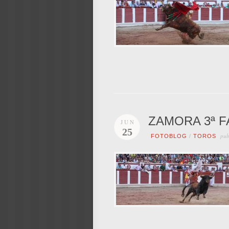
ZAMORA 3ª F
JUN
25
pub
FOTOBLOG
/
TOROS