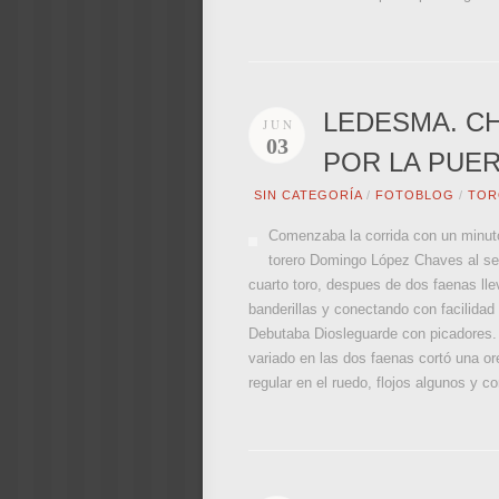
LEDESMA. CH
JUN
03
POR LA PUE
SIN CATEGORÍA
/
FOTOBLOG
/
TOR
Comenzaba la corrida con un minuto 
torero Domingo López Chaves al ser 
cuarto toro, despues de dos faenas lle
banderillas y conectando con facilidad
Debutaba Diosleguarde con picadores. D
variado en las dos faenas cortó una or
regular en el ruedo, flojos algunos y c