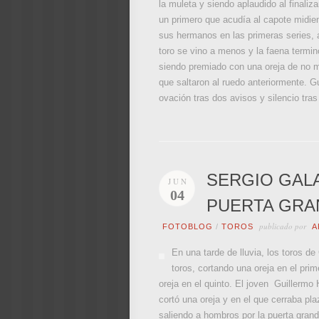
la muleta y siendo aplaudido al finaliza
un primero que acudía al capote midien
sus hermanos en las primeras series, al
toro se vino a menos y la faena terminó
siendo premiado con una oreja de no m
que saltaron al ruedo anteriormente. Gu
ovación tras dos avisos y silencio tras 
SERGIO GAL
JUN
04
PUERTA GRA
publicado por
FOTOBLOG
/
TOROS
A
En una tarde de lluvia, los toros d
toros, cortando una oreja en el pri
oreja en el quinto. El joven Guillerm
cortó una oreja y en el que cerraba pl
saliendo a hombros por la puerta grand