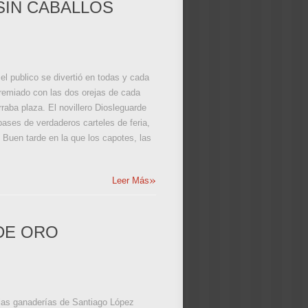
SIN CABALLOS
el publico se divertió en todas y cada
premiado con las dos orejas de cada
rraba plaza. El novillero Diosleguarde
pases de verdaderos carteles de feria,
 Buen tarde en la que los capotes, las
»
Leer Más
DE ORO
 las ganaderías de Santiago López