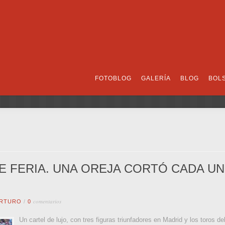
FOTOBLOG
GALERÍA
BLOG
BOL
E FERIA. UNA OREJA CORTÓ CADA U
comentarios
RTURO
/
0
Un cartel de lujo, con tres figuras triunfadores en Madrid y los toros de