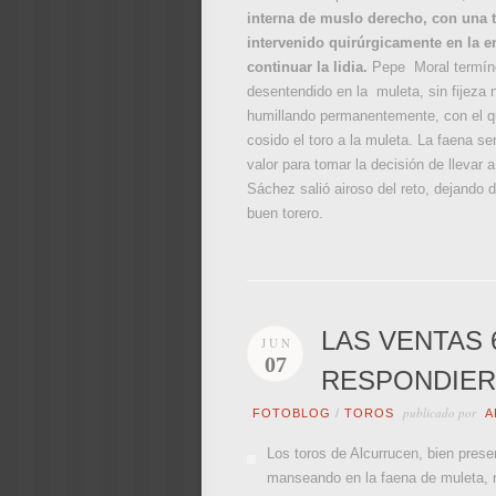
interna de muslo derecho, con una t
intervenido quirúrgicamente en la e
continuar la lidia.
Pepe Moral termínó
desentendido en la muleta, sin fijeza 
humillando permanentemente, con el qu
cosido el toro a la muleta. La faena se
valor para tomar la decisión de llevar 
Sáchez salió airoso del reto, dejando
buen torero.
LAS VENTAS 
JUN
07
RESPONDIERO
publicado por
FOTOBLOG
/
TOROS
A
Los toros de Alcurrucen, bien presen
manseando en la faena de muleta, no