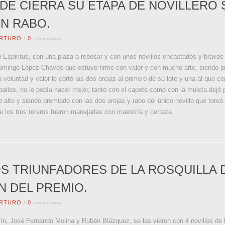
E CIERRA SU ETAPA DE NOVILLERO 
N RABO.
comentarios
RTURO
/
0
i Espiritus, con una plaza a rebosar y con unos novillos encastados y bravos 
l Domingo López Chaves que estuvo firme con valor y con mucho arte, siendo 
oluntad y valor le cortó las dos orejas al primero de su lote y una al que ce
allos, no lo podía hacer mejor, tanto con el capote como con la muleta dejó 
alto y siendo premiado con las dos orejas y rabo del único novillo que toreó.
 los tres toreros fueron manejadas con maestría y certeza.
OS TRIUNFADORES DE LA ROSQUILLA 
N DEL PREMIO.
comentarios
RTURO
/
0
rtín, José Fernando Molina y Rubén Blázquez, se las vieron con 4 novillos de