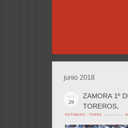
junio 2018
ZAMORA 1º D
JUN
29
TOREROS,
publicado por
FOTOBLOG
/
TOROS
A