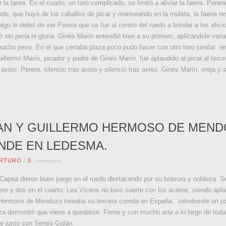
r la tarea. En el cuarto, un toro complicado, se limitó a aliviar la faena. Perera
do, que huyó de los caballos de picar y manseando en la muleta, la faena resu
go le debió de ver Perera que se fue al centro del ruedo a brindar a los afici
 sin pena ni gloria. Ginés Marín entendió bien a su primero, aplicándole vari
ucho peso. En el que cerraba plaza poco pudo hacer con otro toro similar en
illermo Marín, picador y padre de Ginés Marín, fue aplaudido al picar al tercer 
aviso. Perera, silencio tras aviso y silencio tras aviso. Ginés Marín, oreja y s
AN Y GUILLERMO HERMOSO DE MEND
NDE EN LEDESMA.
comentarios
RTURO
/
0
e Capea dieron buen juego en el ruedo destacando por su bravura y nobleza. S
mero y dos en el cuarto. Lea Vicens no tuvo suerte con los aceros, siendo apl
o Hermoso de Mendoza toreaba su tercera corrida en España, viéndosele un po
aza demostró que viene a quedarse. Firme y con mucho arte a lo largo de toda
e junto con Sergio Galán.