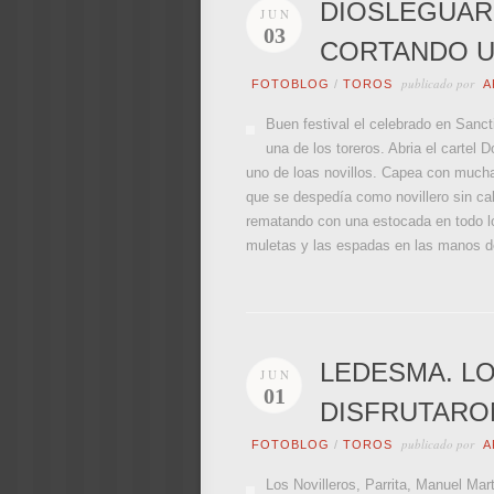
DIOSLEGUARD
JUN
03
CORTANDO U
publicado por
FOTOBLOG
/
TOROS
A
Buen festival el celebrado en Sanct
una de los toreros. Abria el carte
uno de loas novillos. Capea con mucha v
que se despedía como novillero sin cab
rematando con una estocada en todo lo 
muletas y las espadas en las manos de
LEDESMA. L
JUN
01
DISFRUTARO
publicado por
FOTOBLOG
/
TOROS
A
Los Novilleros, Parrita, Manuel Ma