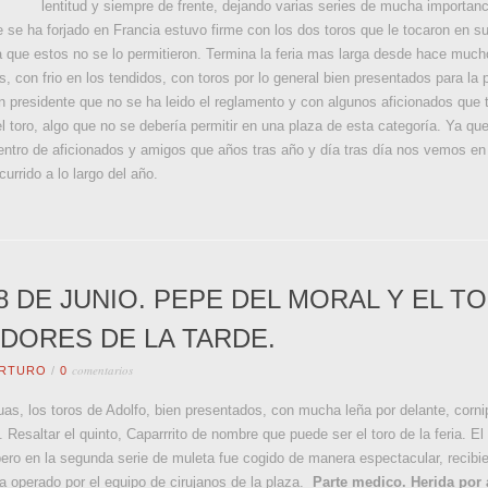
lentitud y siempre de frente, dejando varias series de mucha importanc
e se ha forjado en Francia estuvo firme con los dos toros que le tocaron en su
 que estos no se lo permitieron. Termina la feria mas larga desde hace mucho
, con frio en los tendidos, con toros por lo general bien presentados para l
n presidente que no se ha leido el reglamento y con algunos aficionados que tar
el toro, algo que no se debería permitir en una plaza de esta categoría. Ya qu
ntro de aficionados y amigos que años tras año y día tras día nos vemos en l
rrido a lo largo del año.
8 DE JUNIO. PEPE DEL MORAL Y EL T
DORES DE LA TARDE.
comentarios
RTURO
/
0
as, los toros de Adolfo, bien presentados, con mucha leña por delante, corn
o. Resaltar el quinto, Caparrrito de nombre que puede ser el toro de la feria. El
 pero en la segunda serie de muleta fue cogido de manera espectacular, recibi
ía operado por el equipo de cirujanos de la plaza.
Parte medico.
Herida por 