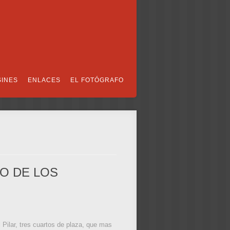
SINES
ENLACES
EL FOTÓGRAFO
NO DE LOS
l Pilar, tres cuartos de plaza, que mas