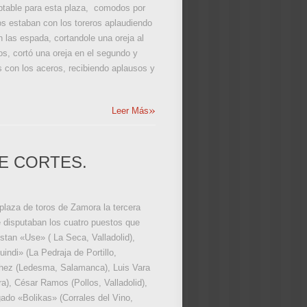
eptable para esta plaza, comodos por
os estaban con los toreros aplaudiendo
n las espada, cortandole una oreja al
os, cortó una oreja en el segundo y
os con los aceros, recibiendo aplausos y
»
Leer Más
DE CORTES.
a plaza de toros de Zamora la tercera
e disputaban los cuatro puestos que
stan «Use» ( La Seca, Valladolid),
indi» (La Pedraja de Portillo,
nchez (Ledesma, Salamanca), Luis Vara
), César Ramos (Pollos, Valladolid),
lgado «Bolikas» (Corrales del Vino,