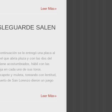
»
Leer Más
OSLEGUARDE SALEN
ontinuación se le entregó una placa al
el que abría plaza y con las dos del
tiene acostumbrados, hábil con las
eja en cada uno de sus toros.
capote y muleta, toreando con lentitud,
Puerto de San Lorenzo dieron un juego
»
Leer Más