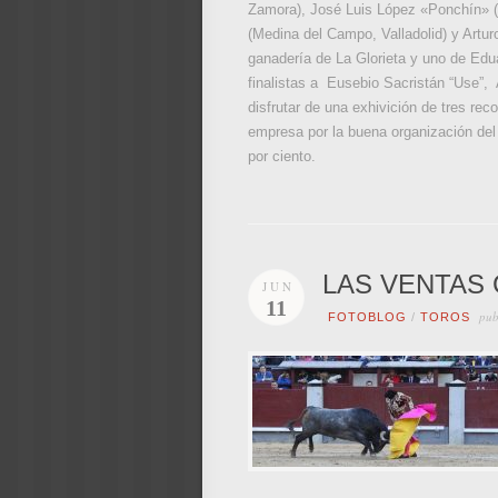
Zamora), José Luis López «Ponchín» (P
(Medina del Campo, Valladolid) y Artur
ganadería de La Glorieta y uno de Edua
finalistas a
Eusebio Sacristán “Use”, A
disfrutar de una exhivición de tres reco
empresa por la buena organización del
por ciento.
LAS VENTAS 
JUN
11
pub
FOTOBLOG
/
TOROS