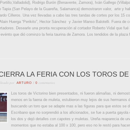
ortillo,Valladolid), Rodrigo Burón (Benavente, Zamora), Iván Gallego (Vill
o Tapia (San Pelayo de la Guareña, Salamanca) demostraron valor, arte y habi
rdo Cilleros. Una vez llevadas a cabo las tres tandas de cortes por los 15 co
lain Huerga “Perikito”, Hector Sánchez y Javier Manso Balotelli. Fuera de c
rtadores. Desearle una pronta recuperación al cortador Roberto Vidal que fué cog
 evénto que dió cominzo la feria taurina de Zamora. Los tendidos de la plaza
CIERRA LA FERIA CON LOS TOROS DE
licado por
comentarios
ARTURO
/
0
Los toros de Victorino bien presentados, ni fueron alimañas, ni demo
menos en la faena de muleta, estubieron muy lejos de sus hermanos d
buscando un toro que se adapte mas a las figuras para que estos se de
Escribano que no sorprendió a los aficionados, se fue a puerta gayola 
los dos y dejó detalles con capotes y muletas. Ureña reaparecia de una
momentos que no estaba al 100 x 100, pero eso no le restó para hacer