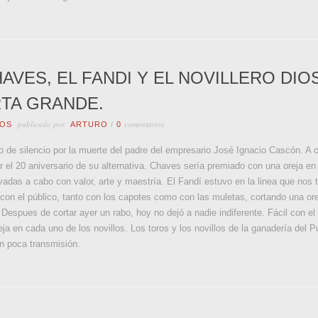
AVES, EL FANDI Y EL NOVILLERO DI
RTA GRANDE.
publicado por
comentarios
OS
ARTURO
/
0
de silencio por la muerte del padre del empresario José Ignacio Cascón. A c
el 20 aniversario de su alternativa. Chaves sería premiado con una oreja en 
vadas a cabo con valor, arte y maestría. El Fandí estuvo en la linea que nos 
 con el público, tanto con los capotes como con las muletas, cortando una or
espues de cortar ayer un rabo, hoy no dejó a nadie indiferente. Fácil con el 
eja en cada uno de los novillos. Los toros y los novillos de la ganadería del 
on poca transmisión.