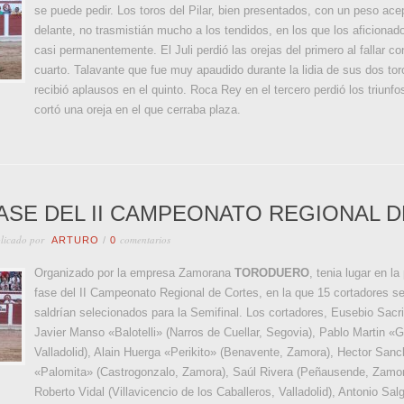
se puede pedir. Los toros del Pilar, bien presentados, con un peso ac
delante, no trasmistián mucho a los tendidos, en los que los aficionad
casi permanentemente. El Juli perdió las orejas del primero al fallar co
cuarto. Talavante que fue muy apaudido durante la lidia de sus dos tor
recibió aplausos en el quinto. Roca Rey en el tercero perdió los triunf
cortó una oreja en el que cerraba plaza.
ASE DEL II CAMPEONATO REGIONAL 
licado por
comentarios
ARTURO
/
0
Organizado por la empresa Zamorana
TORODUERO
, tenia lugar en l
fase del II Campeonato Regional de Cortes, en la que 15 cortadores s
saldrían selecionados para la Semifinal. Los cortadores, Eusebio Sacri
Javier Manso «Balotelli» (Narros de Cuellar, Segovia), Pablo Martin «Gu
Valladolid), Alain Huerga «Perikito» (Benavente, Zamora), Hector Sa
«Palomita» (Castrogonzalo, Zamora), Saúl Rivera (Peñausende, Zamora
Roberto Vidal (Villavicencio de los Caballeros, Valladolid), Antonio Sa