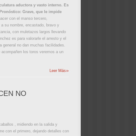
ulatura aductora y vasto interno. Es
 Pronóstico: Grave, que le impide
acer con el manso tercero,
or a su nombre, encastado, bravo y
tancia, con muletazos largos llevando
nchez es para valorarle el arresto y el
gla general no dan muchas facilidades.
 le acompañen los toros veremos a un
»
Leer Más
UCEN NO
caballos , midiendo en la salida y
rme con el primero, dejando detalles con