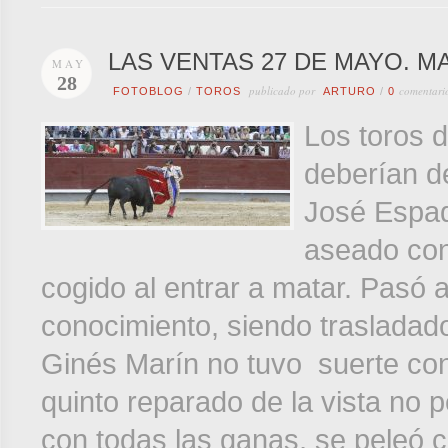
LAS VENTAS 27 DE MAYO. M
MAY
28
publicado por
comentari
FOTOBLOG
/
TOROS
ARTURO
/
0
Los toros d
deberían d
José Espad
aseado con 
cogido al entrar a matar. Pasó 
conocimiento, siendo trasladado
Ginés Marín no tuvo suerte con 
quinto reparado de la vista no 
con todas las ganas, se peleó 