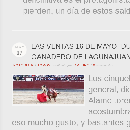
pierden, un día de estos sald
LAS VENTAS 16 DE MAYO. D
MAY
17
GANADERO DE LAGUNAJUAN
publicado por
comentarios
FOTOBLOG
/
TOROS
ARTURO
/
0
Los cinque
general, di
Alamo toreó
acostumbra
eso mucho gusto, y bastantes g