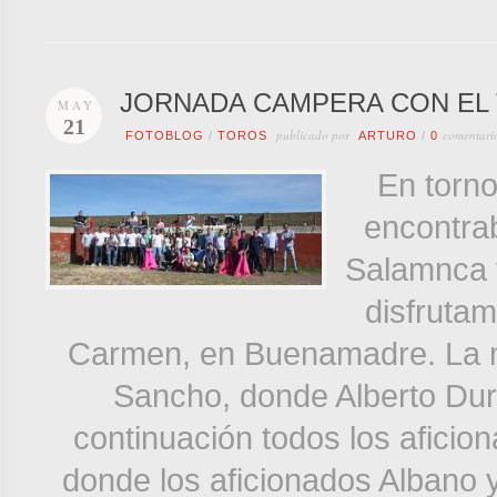
JORNADA CAMPERA CON EL
MAY
21
publicado por
comentari
FOTOBLOG
/
TOROS
ARTURO
/
0
En torno
encontra
Salamnca y
disfruta
Carmen, en Buenamadre. La
Sancho, donde Alberto Durá
continuación todos los afici
donde los aficionados Albano y