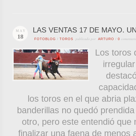
LAS VENTAS 17 DE MAYO. UN
MAY
18
publicado por
comentari
FOTOBLOG
/
TOROS
ARTURO
/
0
Los toros
irregula
destacó
capacidad
los toros en el que abria pla
banderillas no quedó prendida y
otro, pero este entendió que n
finalizar una faena de menos a