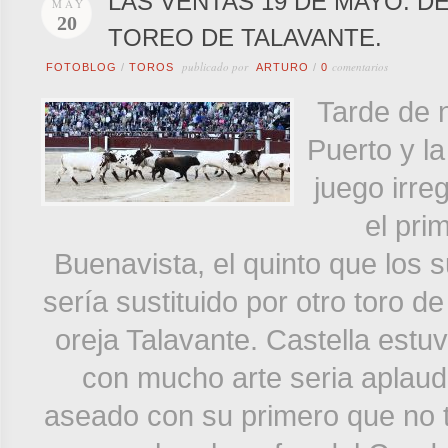
LAS VENTAS 19 DE MAYO. D
MAY
20
TOREO DE TALAVANTE.
publicado por
comentarios
FOTOBLOG
/
TOROS
ARTURO
/
0
Tarde de n
Puerto y la
juego irre
el pri
Buenavista, el quinto que los s
sería sustituido por otro toro 
oreja Talavante. Castella estuv
con mucho arte seria aplaudid
aseado con su primero que no tr