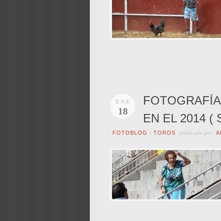
FOTOGRAFÍA
ENE
18
EN EL 2014 ( S
publicado por
FOTOBLOG
/
TOROS
A