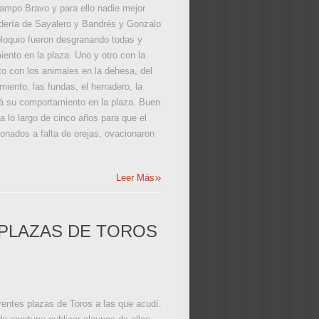
Campo Bravo y para ello nadie mejor
dería de Sayalero y Bandrés y Gonzalo
oloquio fueron desgranando todas y
ento en la plaza. Uno y otro con la
to con los animales en la dehesa, del
miento, las fundas, el herradero, la
ndrá su comportamiento en la plaza. Buen
a lo largo de cinco años para que el
cionados a falta de orejas, ovacionaron
»
Leer Más
PLAZAS DE TOROS
erentes plazas de Toros a las que acudí.