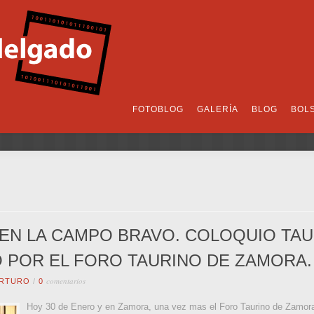
FOTOBLOG
GALERÍA
BLOG
BOL
 EN LA CAMPO BRAVO. COLOQUIO TA
 POR EL FORO TAURINO DE ZAMORA.
comentarios
RTURO
/
0
Hoy 30 de Enero y en Zamora, una vez mas el Foro Taurino de Zamora h