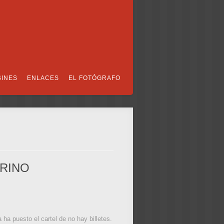
SINES
ENLACES
EL FOTÓGRAFO
URINO
a puesto el cartel de no hay billetes.