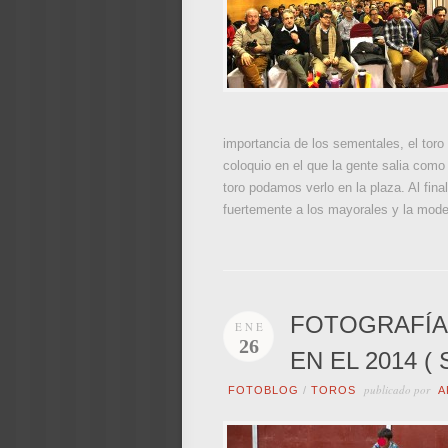
importancia de los sementales, el toro 
coloquio en el que la gente salia como
toro podamos verlo en la plaza. Al fina
fuertemente a los mayorales y la mode
FOTOGRAFÍA
ENE
26
EN EL 2014 ( S
publicado por
FOTOBLOG
/
TOROS
A