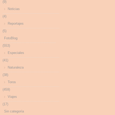
(9)
Noticias
(4)
Reportajes
(5)
FotoBlog
(553)
Especiales
(41)
Naturaleza
(38)
Toros
(459)
Viajes
(17)
Sin categoría