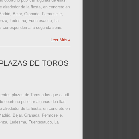
o oportuno publicar algunas de ellas,
 alrededor de la fiesta, en concreto en
Madrid, Bejar, Granada, Fermoselle,
ivenza, Ledesma, Fuentesauco, La
s corresponden a la segunda serie.
»
Leer Más
PLAZAS DE TOROS
erentes plazas de Toros a las que acudí.
o oportuno publicar algunas de ellas,
 alrededor de la fiesta, en concreto en
Madrid, Bejar, Granada, Fermoselle,
ivenza, Ledesma, Fuentesauco, La