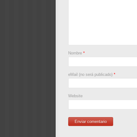
Nombre
*
eMail (no será publicado)
*
Website