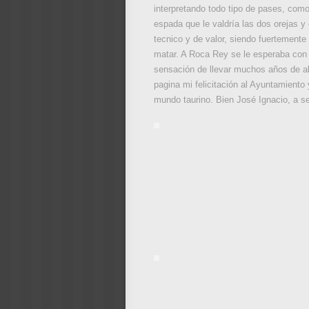
interpretando todo tipo de pases, como
espada que le valdría las dos orejas y 
tecnico y de valor, siendo fuertemente
matar. A Roca Rey se le esperaba con m
sensación de llevar muchos años de alt
pagina mi felicitación al Ayuntamiento
mundo taurino. Bien José Ignacio, a se