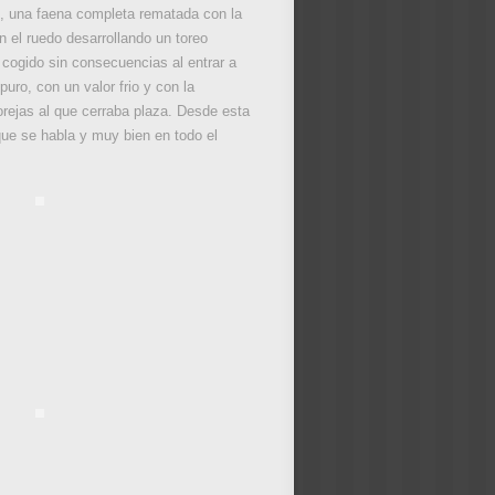
os, una faena completa rematada con la
en el ruedo desarrollando un toreo
 cogido sin consecuencias al entrar a
uro, con un valor frio y con la
orejas al que cerraba plaza. Desde esta
que se habla y muy bien en todo el