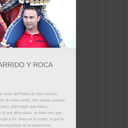
ARRIDO Y ROCA
Los toros del Puerto de San Lorenzo,
ho de esta corrida, dos toreros jovenes
o poco, pero mejor que nunca,
n el que abria plaza, un buen toro que
io a fin. Seria en el cuarto, al que le
 acompañada de la experiencia,