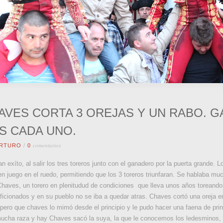
VES CORTA 3 OREJAS Y UN RABO. G
S CADA UNO.
comentarios
RTURO
/
0
 exíto, al salir los tres toreros junto con el ganadero por la puerta grande. 
n juego en el ruedo, permitiendo que los 3 toreros triunfaran. Se hablaba muc
 Chaves, un torero en plenitudud de condiciones que lleva unos años toreand
aficionados y en su pueblo no se iba a quedar atras. Chaves cortó una oreja e
ero que chaves lo mimó desde el principio y le pudo hacer una faena de princip
n mucha raza y hay Chaves sacó la suya, la que le conocemos los ledesminos,