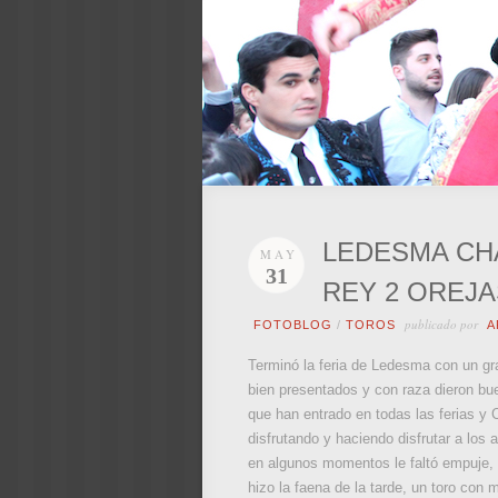
LEDESMA CHA
MAY
31
REY 2 OREJA
publicado por
FOTOBLOG
/
TOROS
A
Terminó la feria de Ledesma con un gran
bien presentados y con raza dieron bue
que han entrado en todas las ferias y
disfrutando y haciendo disfrutar a los 
en algunos momentos le faltó empuje, p
hizo la faena de la tarde, un toro co