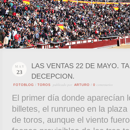
LAS VENTAS 22 DE MAYO. T
MAY
23
DECEPCION.
publicado por
comentarios
FOTOBLOG
/
TOROS
ARTURO
/
0
El primer día donde aparecían l
billetes, el runruneo en la plaz
de toros, aunque el viento fuer