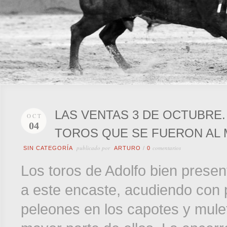
LAS VENTAS 3 DE OCTUBRE
OCT
04
TOROS QUE SE FUERON AL 
publicado por
comentarios
SIN CATEGORÍA
ARTURO
/
0
Los toros de Adolfo bien prese
a este encaste, acudiendo con p
peleones en los capotes y mulet