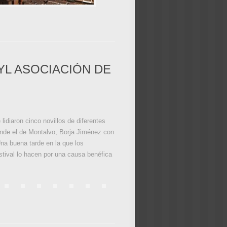
YL ASOCIACIÓN DE
idiaron cinco novillos de diferentes
nde el de Montalvo, Borja Jiménez con
na buena tarde en la que los
estival lo hacen por una causa benéfica