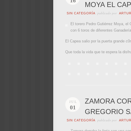
16
MOYA EL CAP
publicado por
SIN CATEGORÍA
ARTU
El torero Pedro Gutiérrez Moya, el
con 6 toros de diferentes Ganaderí
El Capea salio por la puerta grande c0
Que toda la vida que te espera la disf
ZAMORA COR
JUL
01
GREGORIO S
publicado por
SIN CATEGORÍA
ARTU
Zamora derraba la feria con una co