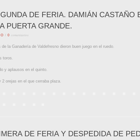
GUNDA DE FERIA. DAMIÁN CASTAÑO 
LA PUERTA GRANDE.
comentarios
RO
/
0
s de la Ganadería de Valdefresno dieron buen juego en el ruedo.
s toros.
o y aplausos en el quinto.
 2 orejas en el que cerraba plaza.
IMERA DE FERIA Y DESPEDIDA DE P