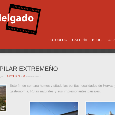
FOTOBLOG
GALERÍA
BLOG
BOL
 PILAR EXTREMEÑO
 por
comentarios
ARTURO
/
0
Este fin de semana hemos visitado las bonitas localidades de Hervas 
gastronomía, Rutas naturales y sus impresionantes paisajes.