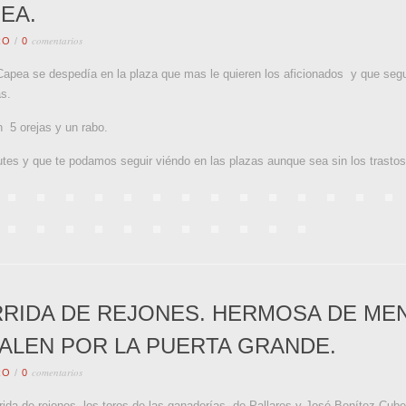
EA.
comentarios
RO
/
0
 Capea se despedía en la plaza que mas le quieren los aficionados y que seg
as.
n 5 orejas y un rabo.
rutes y que te podamos seguir viéndo en las plazas aunque sea sin los trastos
RIDA DE REJONES. HERMOSA DE ME
ALEN POR LA PUERTA GRANDE.
comentarios
RO
/
0
rrida de rejones. los toros de las ganaderías de Pallares y José Benítez Cub