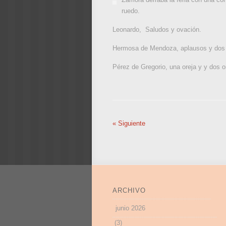
ruedo.
Leonardo, Saludos y ovación.
Hermosa de Mendoza, aplausos y dos 
Pérez de Gregorio, una oreja y y dos o
«
Siguiente
ARCHIVO
junio 2026
(3)