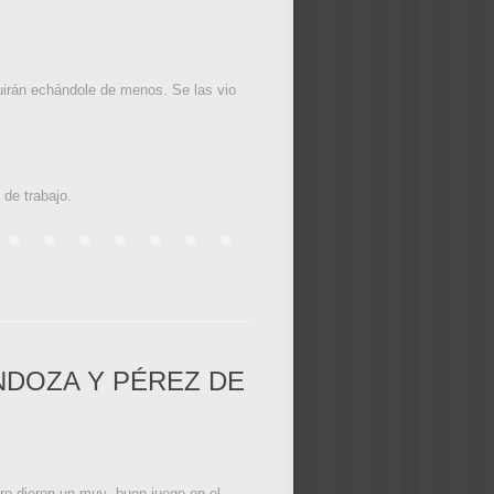
uirán echándole de menos. Se las vio
 de trabajo.
NDOZA Y PÉREZ DE
ero dieron un muy buen juego en el