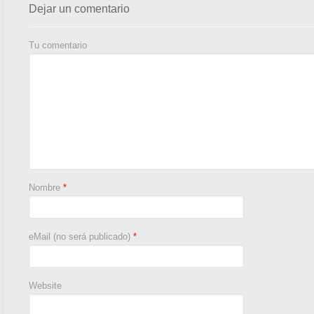
Dejar un comentario
Tu comentario
Nombre
*
eMail (no será publicado)
*
Website