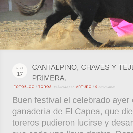
CANTALPINO, CHAVES Y TE
AGO
17
PRIMERA.
publicado por
comentarios
FOTOBLOG
/
TOROS
ARTURO
/
0
Buen festival el celebrado ayer
ganadería de El Capea, que die
toreros pudieron lucirse y desarr