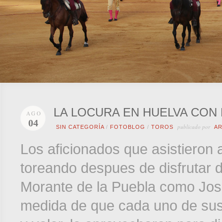
LA LOCURA EN HUELVA CON
AGO
04
publicado por
SIN CATEGORÍA
/
FOTOBLOG
/
TOROS
A
Los aficionados que asistieron 
toreando despues de disfrutar d
Morante de la Puebla como José
medida de que cada uno de sus t