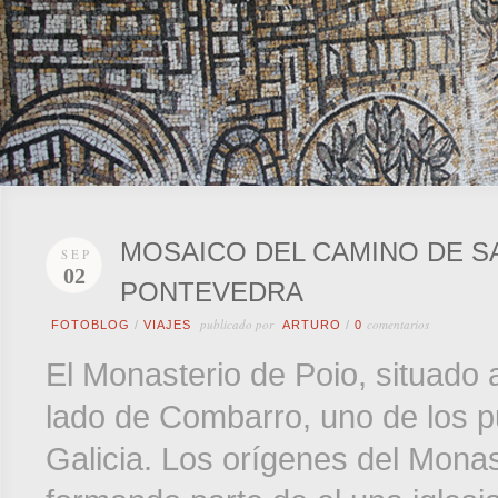
MOSAICO DEL CAMINO DE S
SEP
02
PONTEVEDRA
publicado por
comentarios
FOTOBLOG
/
VIAJES
ARTURO
/
0
El Monasterio de Poio, situado 
lado de Combarro, uno de los p
Galicia. Los orígenes del Monaste